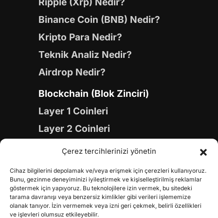
Ripple (Xrp) Nedir?
Binance Coin (BNB) Nedir?
Kripto Para Nedir?
Teknik Analiz Nedir?
Airdrop Nedir?
Blockchain (Blok Zinciri)
Layer 1 Coinleri
Layer 2 Coinleri
Yapay Zeka (AI) Coinleri
Çerez tercihlerinizi yönetin
Meme Coinleri
Cihaz bilgilerini depolamak ve/veya erişmek için çerezleri kullanıyoruz.
Gaming Coinleri
Bunu, gezinme deneyiminizi iyileştirmek ve kişiselleştirilmiş reklamlar
göstermek için yapıyoruz. Bu teknolojilere izin vermek, bu sitedeki
RWA Coinleri
tarama davranışı veya benzersiz kimlikler gibi verileri işlememize
olanak tanıyor. İzin vermemek veya izni geri çekmek, belirli özellikleri
DeFi Coinleri
ve işlevleri olumsuz etkileyebilir.