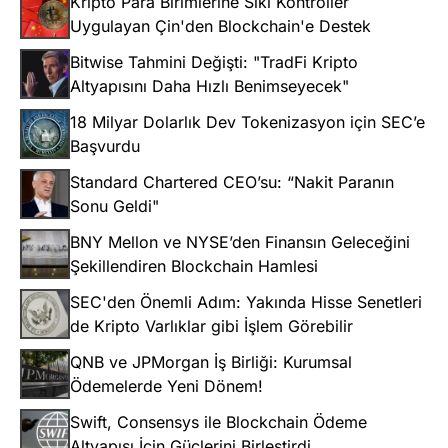
Kripto Para Birimlerine Sıkı Kontroller
Uygulayan Çin'den Blockchain'e Destek
Bitwise Tahmini Değişti: "TradFi Kripto
Altyapısını Daha Hızlı Benimseyecek"
18 Milyar Dolarlık Dev Tokenizasyon için SEC’e
Başvurdu
Standard Chartered CEO’su: “Nakit Paranın
Sonu Geldi"
BNY Mellon ve NYSE’den Finansın Geleceğini
Şekillendiren Blockchain Hamlesi
SEC'den Önemli Adım: Yakında Hisse Senetleri
de Kripto Varlıklar gibi İşlem Görebilir
QNB ve JPMorgan İş Birliği: Kurumsal
Ödemelerde Yeni Dönem!
Swift, Consensys ile Blockchain Ödeme
Altyapısı İçin Güçlerini Birleştirdi