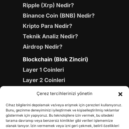
Ripple (Xrp) Nedir?
Binance Coin (BNB) Nedir?
Kripto Para Nedir?
Teknik Analiz Nedir?
Airdrop Nedir?
Blockchain (Blok Zinciri)
Layer 1 Coinleri
Layer 2 Coinleri
Yapay Zeka (AI) Coinleri
Çerez tercihlerinizi yönetin
Meme Coinleri
Cihaz bilgilerini depolamak ve/veya erişmek için çerezleri kullanıyoruz.
Gaming Coinleri
Bunu, gezinme deneyiminizi iyileştirmek ve kişiselleştirilmiş reklamlar
göstermek için yapıyoruz. Bu teknolojilere izin vermek, bu sitedeki
RWA Coinleri
tarama davranışı veya benzersiz kimlikler gibi verileri işlememize
olanak tanıyor. İzin vermemek veya izni geri çekmek, belirli özellikleri