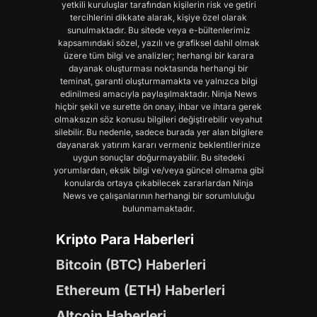
yetkili kuruluşlar tarafından kişilerin risk ve getiri
tercihlerini dikkate alarak, kişiye özel olarak
sunulmaktadır. Bu sitede veya e-bültenlerimiz
kapsamındaki sözel, yazılı ve grafiksel dahil olmak
üzere tüm bilgi ve analizler; herhangi bir karara
dayanak oluşturması noktasında herhangi bir
teminat, garanti oluşturmamakta ve yalnızca bilgi
edinilmesi amacıyla paylaşılmaktadır. Ninja News
hiçbir şekil ve surette ön onay, ihbar ve ihtara gerek
olmaksızın söz konusu bilgileri değiştirebilir veyahut
silebilir. Bu nedenle, sadece burada yer alan bilgilere
dayanarak yatırım kararı vermeniz beklentilerinize
uygun sonuçlar doğurmayabilir. Bu sitedeki
yorumlardan, eksik bilgi ve/veya güncel olmama gibi
konularda ortaya çıkabilecek zararlardan Ninja
News ve çalışanlarının herhangi bir sorumluluğu
bulunmamaktadır.
Kripto Para Haberleri
Bitcoin (BTC) Haberleri
Ethereum (ETH) Haberleri
Altcoin Haberleri