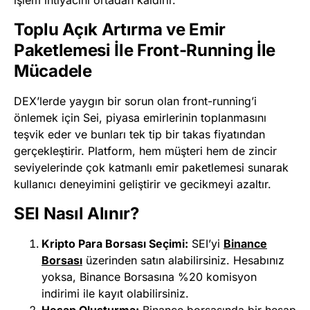
Toplu Açık Artırma ve Emir
Paketlemesi İle Front-Running İle
Mücadele
DEX’lerde yaygın bir sorun olan front-running’i
önlemek için Sei, piyasa emirlerinin toplanmasını
teşvik eder ve bunları tek tip bir takas fiyatından
gerçekleştirir. Platform, hem müşteri hem de zincir
seviyelerinde çok katmanlı emir paketlemesi sunarak
kullanıcı deneyimini geliştirir ve gecikmeyi azaltır.
SEI Nasıl Alınır?
Kripto Para Borsası Seçimi:
SEI’yi
Binance
Borsası
üzerinden satın alabilirsiniz. Hesabınız
yoksa, Binance Borsasına %20 komisyon
indirimi ile kayıt olabilirsiniz.
Hesap Oluşturma:
Binance
b
orsasında
bir
hesap