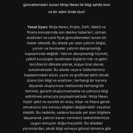
güncellemeleri sunan Ninja News ile bilgi sahibi olun
ve bir adım önde olun!
Yasal Uyarı:
Ninja News, Kripto, DeFi, Web3 ve
finans konularında son dakika haberleri, uzman
analizleri ve canlı fiyat güncellemeleri sunan bir
haber sitesidir. Bu sitede yer alan yatırım bilgisi,
yorum ve tavsiyeler yatırım danışmanlığı
kapsamında değildir. Yatırım danışmanlığı hizmeti,
yetkili kuruluşlar tarafından kişilerin risk ve getiri
tercihlerini dikkate alarak, kişiye özel olarak
sunulmaktadır. Bu sitede veya e-bültenlerimiz
kapsamındaki sözel, yazılı ve grafiksel dahil olmak
üzere tüm bilgi ve analizler; herhangi bir karara
dayanak oluşturması noktasında herhangi bir
teminat, garanti oluşturmamakta ve yalnızca bilgi
edinilmesi amacıyla paylaşılmaktadır. Ninja News
hiçbir şekil ve surette ön onay, ihbar ve ihtara gerek
olmaksızın söz konusu bilgileri değiştirebilir veyahut
silebilir. Bu nedenle, sadece burada yer alan bilgilere
dayanarak yatırım kararı vermeniz beklentilerinize
uygun sonuçlar doğurmayabilir. Bu sitedeki
yorumlardan, eksik bilgi ve/veya güncel olmama gibi