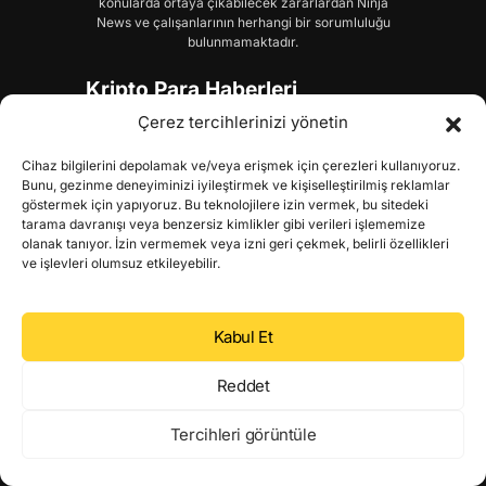
konularda ortaya çıkabilecek zararlardan Ninja
News ve çalışanlarının herhangi bir sorumluluğu
bulunmamaktadır.
Kripto Para Haberleri
Çerez tercihlerinizi yönetin
Bitcoin (BTC) Haberleri
Ethereum (ETH) Haberleri
Cihaz bilgilerini depolamak ve/veya erişmek için çerezleri kullanıyoruz.
Bunu, gezinme deneyiminizi iyileştirmek ve kişiselleştirilmiş reklamlar
Altcoin Haberleri
göstermek için yapıyoruz. Bu teknolojilere izin vermek, bu sitedeki
tarama davranışı veya benzersiz kimlikler gibi verileri işlememize
Makro Ekonomi Haberleri
olanak tanıyor. İzin vermemek veya izni geri çekmek, belirli özellikleri
ve işlevleri olumsuz etkileyebilir.
Yapay Zeka Haberleri
Blockchain Haberleri
Kabul Et
Airdrop Haberleri
Reddet
Döviz Haberleri
Tercihleri görüntüle
Emtia Haberleri
Borsa Haberleri