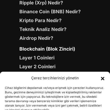
Ripple (Xrp) Nedir?
Binance Coin (BNB) Nedir?
Kripto Para Nedir?
Teknik Analiz Nedir?
Airdrop Nedir?
Blockchain (Blok Zinciri)
Layer 1 Coinleri
Layer 2 Coinleri
Yapay Zeka (AI) Coinleri
Çerez tercihlerinizi yönetin
Meme Coinleri
Cihaz bilgilerini depolamak ve/veya erişmek için çerezleri kullanıyoruz.
Gaming Coinleri
Bunu, gezinme deneyiminizi iyileştirmek ve kişiselleştirilmiş reklamlar
göstermek için yapıyoruz. Bu teknolojilere izin vermek, bu sitedeki
RWA Coinleri
tarama davranışı veya benzersiz kimlikler gibi verileri işlememize
olanak tanıyor. İzin vermemek veya izni geri çekmek, belirli özellikleri
ve işlevleri olumsuz etkileyebilir.