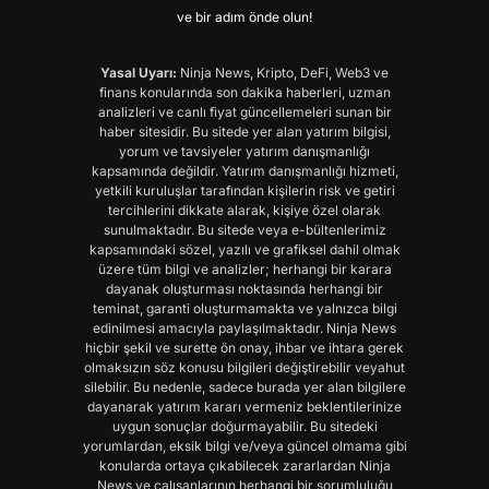
ve bir adım önde olun!
Yasal Uyarı:
Ninja News, Kripto, DeFi, Web3 ve
finans konularında son dakika haberleri, uzman
analizleri ve canlı fiyat güncellemeleri sunan bir
haber sitesidir. Bu sitede yer alan yatırım bilgisi,
yorum ve tavsiyeler yatırım danışmanlığı
kapsamında değildir. Yatırım danışmanlığı hizmeti,
yetkili kuruluşlar tarafından kişilerin risk ve getiri
tercihlerini dikkate alarak, kişiye özel olarak
sunulmaktadır. Bu sitede veya e-bültenlerimiz
kapsamındaki sözel, yazılı ve grafiksel dahil olmak
üzere tüm bilgi ve analizler; herhangi bir karara
dayanak oluşturması noktasında herhangi bir
teminat, garanti oluşturmamakta ve yalnızca bilgi
edinilmesi amacıyla paylaşılmaktadır. Ninja News
hiçbir şekil ve surette ön onay, ihbar ve ihtara gerek
olmaksızın söz konusu bilgileri değiştirebilir veyahut
silebilir. Bu nedenle, sadece burada yer alan bilgilere
dayanarak yatırım kararı vermeniz beklentilerinize
uygun sonuçlar doğurmayabilir. Bu sitedeki
yorumlardan, eksik bilgi ve/veya güncel olmama gibi
konularda ortaya çıkabilecek zararlardan Ninja
News ve çalışanlarının herhangi bir sorumluluğu