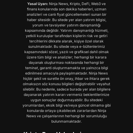
Yasal Uyarı:
Ninja News, Kripto, DeFi, Web3 ve
finans konularında son dakika haberleri, uzman
analizleri ve canlı fiyat güncellemeleri sunan bir
haber sitesidir. Bu sitede yer alan yatırım bilgisi,
yorum ve tavsiyeler yatırım danışmanlığı
kapsamında değildir. Yatırım danışmanlığı hizmeti,
yetkili kuruluşlar tarafından kişilerin risk ve getiri
tercihlerini dikkate alarak, kişiye özel olarak
sunulmaktadır. Bu sitede veya e-bültenlerimiz
kapsamındaki sözel, yazılı ve grafiksel dahil olmak
üzere tüm bilgi ve analizler; herhangi bir karara
dayanak oluşturması noktasında herhangi bir
teminat, garanti oluşturmamakta ve yalnızca bilgi
edinilmesi amacıyla paylaşılmaktadır. Ninja News
hiçbir şekil ve surette ön onay, ihbar ve ihtara gerek
olmaksızın söz konusu bilgileri değiştirebilir veyahut
silebilir. Bu nedenle, sadece burada yer alan bilgilere
dayanarak yatırım kararı vermeniz beklentilerinize
uygun sonuçlar doğurmayabilir. Bu sitedeki
yorumlardan, eksik bilgi ve/veya güncel olmama gibi
konularda ortaya çıkabilecek zararlardan Ninja
News ve çalışanlarının herhangi bir sorumluluğu
bulunmamaktadır.