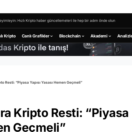
eyimleyin: Hızlı Kripto haber güncellemeleri ile hep bir adım önde olun
lı Kripto
Canlı Grafikler
Blockchain
Akademi
Analizl
to Resti: “Piyasa Yapısı Yasası Hemen Geçmeli”
a Kripto Resti: “Piyasa
en Geçmeli”