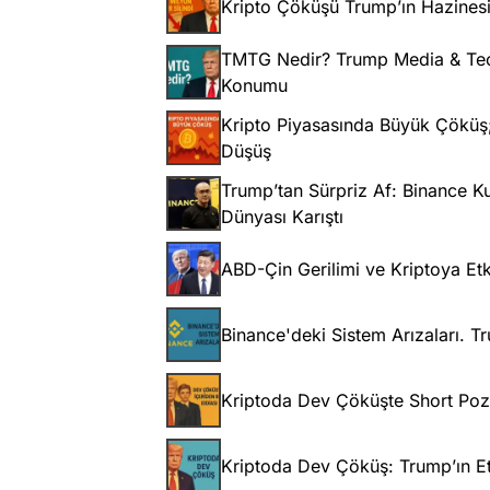
Kripto Çöküşü Trump’ın Hazinesi
TMTG Nedir? Trump Media & Tech
Konumu
Kripto Piyasasında Büyük Çöküş; 
Düşüş
Trump’tan Sürpriz Af: Binance 
Dünyası Karıştı
ABD-Çin Gerilimi ve Kriptoya Etk
Binance'deki Sistem Arızaları. 
Kriptoda Dev Çöküşte Short Pozis
Kriptoda Dev Çöküş: Trump’ın Etk