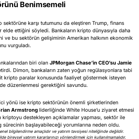
törünü Benimsemeli
o sektörüne karşı tutumunu da eleştiren Trump, finans
r elde ettiğini söyledi. Bankaların kripto dünyasıyla daha
ğini ve bu sektörün gelişiminin Amerikan halkının ekonomik
unu vurguladı.
nkalarından biri olan
JPMorgan Chase’in CEO’su Jamie
getirdi. Dimon, bankaların zaten yoğun regülasyonlara tabi
bit kripto paralar konusunda faaliyet göstermek isteyen
kilde düzenlenmesi gerektiğini savundu.
ici yönü ise kripto sektörünün önemli şirketlerinden
 Brian Armstrong
liderliğinde White House’u ziyaret etmesi
n kriptoyu destekleyen açıklamalar yapması, sektör ile
g sürecinin başlayabileceği yorumlarına neden oldu.
nel bilgilendirme amaçlıdır ve yatırım tavsiyesi niteliğinde değildir.
ilde bireysel yatırım kararlarınızı yönlendirmek için kullanılmamalıdır.