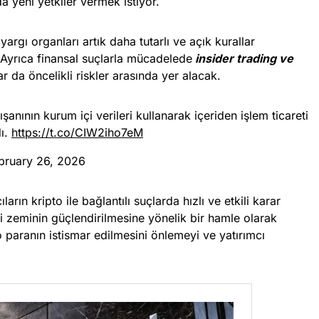
a yeni yetkiler vermek istiyor.
rgı organları artık daha tutarlı ve açık kurallar
 Ayrıca finansal suçlarla mücadelede
insider trading ve
ar da öncelikli riskler arasında yer alacak.
anının kurum içi verileri kullanarak içeriden işlem ticareti
dı.
https://t.co/CIW2iho7eM
bruary 26, 2026
arın kripto ile bağlantılı suçlarda hızlı ve etkili karar
i zeminin güçlendirilmesine yönelik bir hamle olarak
pto paranın istismar edilmesini önlemeyi ve yatırımcı