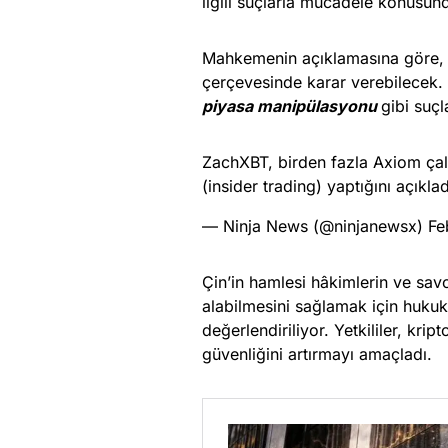
ilgili suçlarla mücadele konusund
Mahkemenin açıklamasına göre, ya
çerçevesinde karar verebilecek.
piyasa manipülasyonu
gibi suçl
ZachXBT, birden fazla Axiom çalış
(insider trading) yaptığını açıkla
— Ninja News (@ninjanewsx)
Fe
Çin’in hamlesi hâkimlerin ve savcıl
alabilmesini sağlamak için hukuk
değerlendiriliyor. Yetkililer, kri
güvenliğini artırmayı amaçladı.