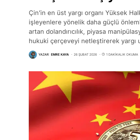
Çin’in en üst yargı organı Yüksek Ha
işleyenlere yönelik daha güçlü önlem
artan dolandırıcılık, piyasa manipüla
hukuki çerçeveyi netleştirerek yargı 
YAZAR:
EMRE KAYA
26 ŞUBAT 2026
1 DAKIKALIK OKUMA