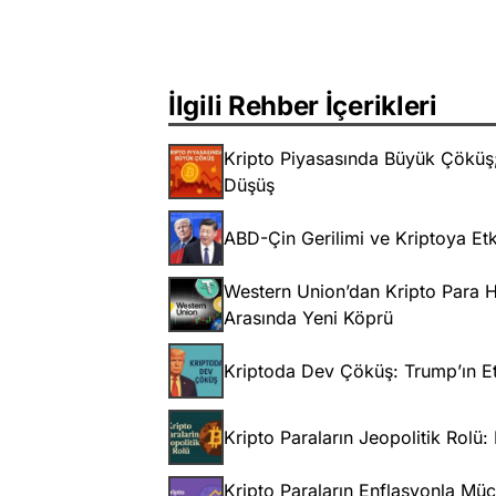
İlgili Rehber İçerikleri
Kripto Piyasasında Büyük Çöküş; 
Düşüş
ABD-Çin Gerilimi ve Kriptoya Etk
Western Union’dan Kripto Para Ha
Arasında Yeni Köprü
Kriptoda Dev Çöküş: Trump’ın Etk
Kripto Paraların Jeopolitik Rolü: 
Kripto Paraların Enflasyonla Müca