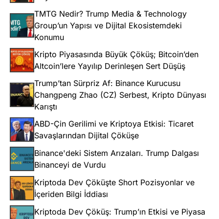
TMTG Nedir? Trump Media & Technology
Group’un Yapısı ve Dijital Ekosistemdeki
Konumu
Kripto Piyasasında Büyük Çöküş; Bitcoin’den
Altcoin’lere Yayılıp Derinleşen Sert Düşüş
Trump’tan Sürpriz Af: Binance Kurucusu
Changpeng Zhao (CZ) Serbest, Kripto Dünyası
Karıştı
ABD-Çin Gerilimi ve Kriptoya Etkisi: Ticaret
Savaşlarından Dijital Çöküşe
Binance'deki Sistem Arızaları. Trump Dalgası
Binanceyi de Vurdu
Kriptoda Dev Çöküşte Short Pozisyonlar ve
İçeriden Bilgi İddiası
Kriptoda Dev Çöküş: Trump’ın Etkisi ve Piyasa