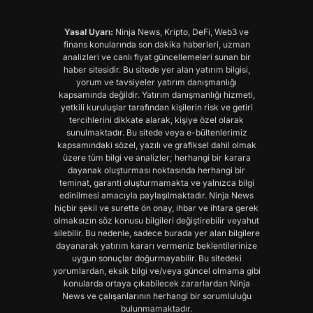
Yasal Uyarı:
Ninja News, Kripto, DeFi, Web3 ve
finans konularında son dakika haberleri, uzman
analizleri ve canlı fiyat güncellemeleri sunan bir
haber sitesidir. Bu sitede yer alan yatırım bilgisi,
yorum ve tavsiyeler yatırım danışmanlığı
kapsamında değildir. Yatırım danışmanlığı hizmeti,
yetkili kuruluşlar tarafından kişilerin risk ve getiri
tercihlerini dikkate alarak, kişiye özel olarak
sunulmaktadır. Bu sitede veya e-bültenlerimiz
kapsamındaki sözel, yazılı ve grafiksel dahil olmak
üzere tüm bilgi ve analizler; herhangi bir karara
dayanak oluşturması noktasında herhangi bir
teminat, garanti oluşturmamakta ve yalnızca bilgi
edinilmesi amacıyla paylaşılmaktadır. Ninja News
hiçbir şekil ve surette ön onay, ihbar ve ihtara gerek
olmaksızın söz konusu bilgileri değiştirebilir veyahut
silebilir. Bu nedenle, sadece burada yer alan bilgilere
dayanarak yatırım kararı vermeniz beklentilerinize
uygun sonuçlar doğurmayabilir. Bu sitedeki
yorumlardan, eksik bilgi ve/veya güncel olmama gibi
konularda ortaya çıkabilecek zararlardan Ninja
News ve çalışanlarının herhangi bir sorumluluğu
bulunmamaktadır.