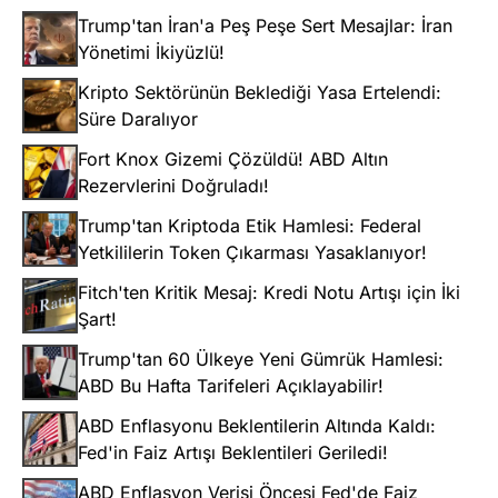
Trump'tan İran'a Peş Peşe Sert Mesajlar: İran
Yönetimi İkiyüzlü!
Kripto Sektörünün Beklediği Yasa Ertelendi:
Süre Daralıyor
Fort Knox Gizemi Çözüldü! ABD Altın
Rezervlerini Doğruladı!
Trump'tan Kriptoda Etik Hamlesi: Federal
Yetkililerin Token Çıkarması Yasaklanıyor!
Fitch'ten Kritik Mesaj: Kredi Notu Artışı için İki
Şart!
Trump'tan 60 Ülkeye Yeni Gümrük Hamlesi:
ABD Bu Hafta Tarifeleri Açıklayabilir!
ABD Enflasyonu Beklentilerin Altında Kaldı:
Fed'in Faiz Artışı Beklentileri Geriledi!
ABD Enflasyon Verisi Öncesi Fed'de Faiz