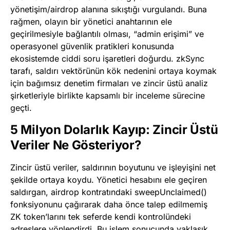
yönetişim/airdrop alanına sıkıştığı vurgulandı. Buna
rağmen, olayın bir yönetici anahtarının ele
geçirilmesiyle bağlantılı olması, “admin erişimi” ve
operasyonel güvenlik pratikleri konusunda
ekosistemde ciddi soru işaretleri doğurdu. zkSync
tarafı, saldırı vektörünün kök nedenini ortaya koymak
için bağımsız denetim firmaları ve zincir üstü analiz
şirketleriyle birlikte kapsamlı bir inceleme sürecine
geçti.
5 Milyon Dolarlık Kayıp: Zincir Üstü
Veriler Ne Gösteriyor?
Zincir üstü veriler, saldırının boyutunu ve işleyişini net
şekilde ortaya koydu. Yönetici hesabını ele geçiren
saldırgan, airdrop kontratındaki sweepUnclaimed()
fonksiyonunu çağırarak daha önce talep edilmemiş
ZK token’larını tek seferde kendi kontrolündeki
adreslere yönlendirdi. Bu işlem sonucunda yaklaşık