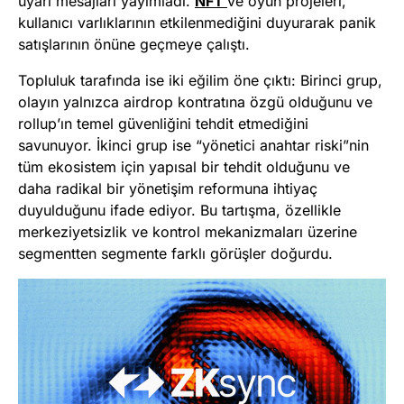
uyarı mesajları yayımladı.
NFT
ve oyun projeleri,
kullanıcı varlıklarının etkilenmediğini duyurarak panik
satışlarının önüne geçmeye çalıştı.
Topluluk tarafında ise iki eğilim öne çıktı: Birinci grup,
olayın yalnızca airdrop kontratına özgü olduğunu ve
rollup’ın temel güvenliğini tehdit etmediğini
savunuyor. İkinci grup ise “yönetici anahtar riski”nin
tüm ekosistem için yapısal bir tehdit olduğunu ve
daha radikal bir yönetişim reformuna ihtiyaç
duyulduğunu ifade ediyor. Bu tartışma, özellikle
merkeziyetsizlik ve kontrol mekanizmaları üzerine
segmentten segmente farklı görüşler doğurdu.