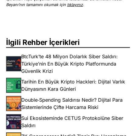
Beyanı’nın tamamını okumak için
tıklayınız
.
İlgili Rehber İçerikleri
BtcTurk’te 48 Milyon Dolarlık Siber Saldırı:
Türkiye’nin En Büyük Kripto Platformunda
Güvenlik Krizi
Tarihin En Büyük Kripto Hackleri: Dijital Varlık
Dünyasının Kara Günleri
Double‑Spending Saldırısı Nedir? Dijital Para
Sistemlerinde Çifte Harcama Riski
Sui Ekosisteminde CETUS Protokolüne Siber
Saldırı