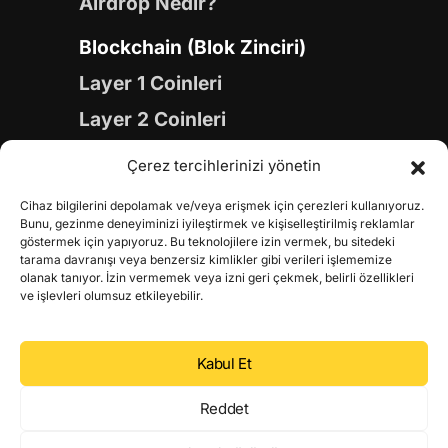
Airdrop Nedir?
Blockchain (Blok Zinciri)
Layer 1 Coinleri
Layer 2 Coinleri
Yapay Zeka (AI) Coinleri
Çerez tercihlerinizi yönetin
Meme Coinleri
Cihaz bilgilerini depolamak ve/veya erişmek için çerezleri kullanıyoruz.
Gaming Coinleri
Bunu, gezinme deneyiminizi iyileştirmek ve kişiselleştirilmiş reklamlar
göstermek için yapıyoruz. Bu teknolojilere izin vermek, bu sitedeki
RWA Coinleri
tarama davranışı veya benzersiz kimlikler gibi verileri işlememize
olanak tanıyor. İzin vermemek veya izni geri çekmek, belirli özellikleri
DeFi Coinleri
ve işlevleri olumsuz etkileyebilir.
DePIN Coinleri
Kabul Et
Metaverse Coinleri
Web 3.0 Coinleri
Reddet
Coin Türevleri