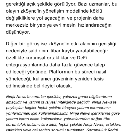
gerektiği açık şekilde görülüyor. Bazı uzmanlar, bu
olayın zkSync’in yönetişim modelinde köklü
değişikliklere yol açacağını ve projenin daha
merkezsiz bir yapıya evrilmesini hızlandıracağını
düşünüyor.
Diğer bir görüş ise zkSync’in etki alanının genişliği
nedeniyle saldırının itibar kaybı yaratabileceği;
özellikle kurumsal ortaklıklar ve DeFi
entegrasyonlarında daha fazla güvence talep
edileceği yönünde. Platformun bu süreci nasıl
yöneteceği, kullanıcı güveninin yeniden tesis
edilmesinde belirleyici olacak.
Ninja News’te sunulan içerikler, yalnızca genel bilgilendirme
amaçlıdır ve yatırım tavsiyesi niteliğinde değildir. Ninja News’te
paylaşılan bilgiler hiçbir şekilde bireysel yatırım kararlarınızı
yönlendirmek için kullanılmamalıdır. Ninja News içeriklerine göre
yatırım kararı kalan kullanıcıların yatırımlarından doğan tüm
sorumluluk kullanıcılara aittir, hiçbir şekilde Ninja News, ortakları,
iştirakleri veya çalışanları sorumlu tutulamaz. Sorumluluk Reddi