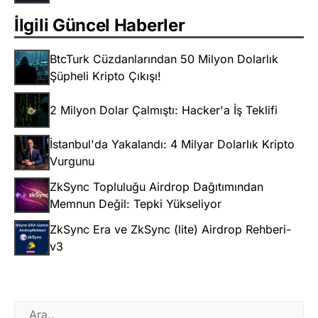
İlgili Güncel Haberler
BtcTurk Cüzdanlarından 50 Milyon Dolarlık
Şüpheli Kripto Çıkışı!
2 Milyon Dolar Çalmıştı: Hacker'a İş Teklifi
İstanbul'da Yakalandı: 4 Milyar Dolarlık Kripto
Vurgunu
ZkSync Topluluğu Airdrop Dağıtımından
Memnun Değil: Tepki Yükseliyor
ZkSync Era ve ZkSync (lite) Airdrop Rehberi-
v3