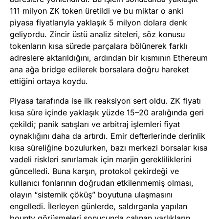
111 milyon ZK token üretildi ve bu miktar o anki
piyasa fiyatlarıyla yaklaşık 5 milyon dolara denk
geliyordu. Zincir üstü analiz siteleri, söz konusu
tokenların kısa sürede parçalara bölünerek farklı
adreslere aktarıldığını, ardından bir kısmının Ethereum
ana ağa bridge edilerek borsalara doğru hareket
ettiğini ortaya koydu.
Piyasa tarafında ise ilk reaksiyon sert oldu. ZK fiyatı
kısa süre içinde yaklaşık yüzde 15–20 aralığında geri
çekildi; panik satışları ve arbitraj işlemleri fiyat
oynaklığını daha da artırdı. Emir defterlerinde derinlik
kısa süreliğine bozulurken, bazı merkezi borsalar kısa
vadeli riskleri sınırlamak için marjin gerekliliklerini
güncelledi. Buna karşın, protokol çekirdeği ve
kullanıcı fonlarının doğrudan etkilenmemiş olması,
olayın “sistemik çöküş” boyutuna ulaşmasını
engelledi. İlerleyen günlerde, saldırganla yapılan
bounty görüşmeleri sonucunda çalınan varlıkların