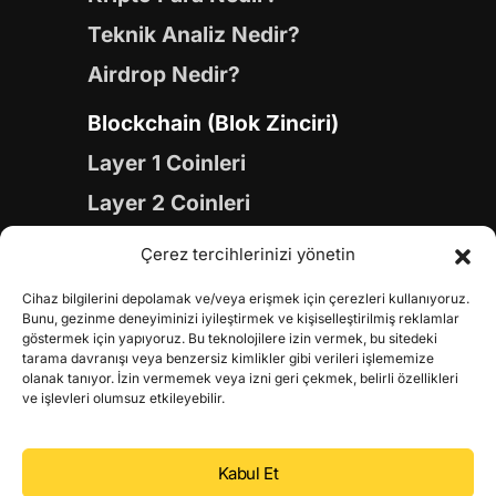
Teknik Analiz Nedir?
Airdrop Nedir?
Blockchain (Blok Zinciri)
Layer 1 Coinleri
Layer 2 Coinleri
Yapay Zeka (AI) Coinleri
Çerez tercihlerinizi yönetin
Meme Coinleri
Cihaz bilgilerini depolamak ve/veya erişmek için çerezleri kullanıyoruz.
Gaming Coinleri
Bunu, gezinme deneyiminizi iyileştirmek ve kişiselleştirilmiş reklamlar
göstermek için yapıyoruz. Bu teknolojilere izin vermek, bu sitedeki
RWA Coinleri
tarama davranışı veya benzersiz kimlikler gibi verileri işlememize
olanak tanıyor. İzin vermemek veya izni geri çekmek, belirli özellikleri
DeFi Coinleri
ve işlevleri olumsuz etkileyebilir.
DePIN Coinleri
Kabul Et
Metaverse Coinleri