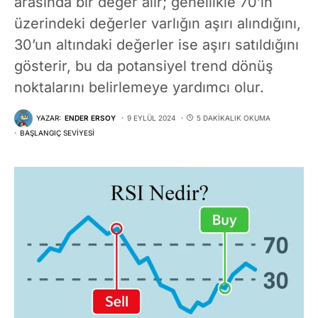
arasında bir değer alır; genellikle 70’in
üzerindeki değerler varlığın aşırı alındığını,
30’un altındaki değerler ise aşırı satıldığını
gösterir, bu da potansiyel trend dönüş
noktalarını belirlemeye yardımcı olur.
YAZAR:
ENDER ERSOY
9 EYLÜL 2024
5 DAKIKALIK OKUMA
BAŞLANGIÇ SEVIYESI