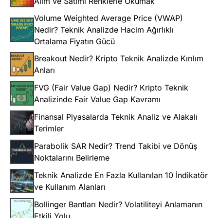
Alım ve Satımı Renklerle Okumak
Volume Weighted Average Price (VWAP)
Nedir? Teknik Analizde Hacim Ağırlıklı
Ortalama Fiyatın Gücü
Breakout Nedir? Kripto Teknik Analizde Kırılım
Anları
FVG (Fair Value Gap) Nedir? Kripto Teknik
Analizinde Fair Value Gap Kavramı
Finansal Piyasalarda Teknik Analiz ve Alakalı
Terimler
Parabolik SAR Nedir? Trend Takibi ve Dönüş
Noktalarını Belirleme
Teknik Analizde En Fazla Kullanılan 10 İndikatör
ve Kullanım Alanları
Bollinger Bantları Nedir? Volatiliteyi Anlamanın
Etkili Yolu