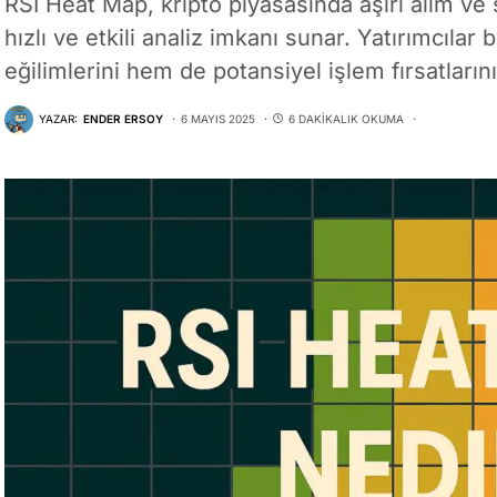
RSI Heat Map, kripto piyasasında aşırı alım ve 
hızlı ve etkili analiz imkanı sunar. Yatırımcıla
eğilimlerini hem de potansiyel işlem fırsatlarını
YAZAR:
ENDER ERSOY
6 MAYIS 2025
6 DAKIKALIK OKUMA