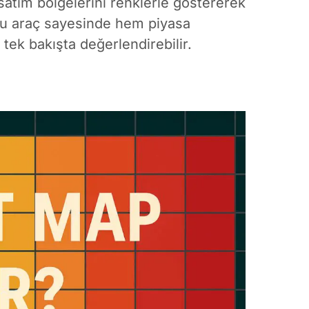
satım bölgelerini renklerle göstererek
r bu araç sayesinde hem piyasa
 tek bakışta değerlendirebilir.