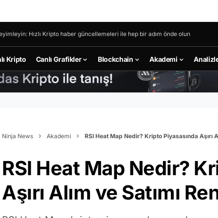
eyimleyin: Hızlı Kripto haber güncellemeleri ile hep bir adım önde olun
lı Kripto
Canlı Grafikler
Blockchain
Akademi
Analizl
Ninja News
Akademi
RSI Heat Map Nedir? Kripto Piyasasında Aşırı 
RSI Heat Map Nedir? Kr
Aşırı Alım ve Satımı R