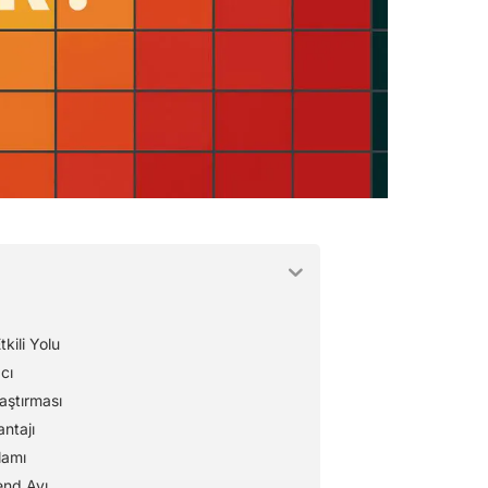
kili Yolu
cı
laştırması
antajı
lamı
end Avı