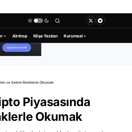
er
Airdrop
Köşe Yazıları
Kurumsal
Alım ve Satımı Renklerle Okumak
ipto Piyasasında
enklerle Okumak