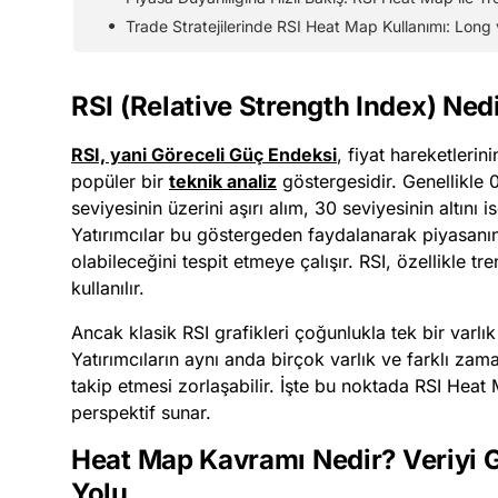
Trade Stratejilerinde RSI Heat Map Kullanımı: Long v
RSI (Relative Strength Index) Ned
RSI, yani Göreceli Güç Endeksi
, fiyat hareketlerin
popüler bir
teknik analiz
göstergesidir. Genellikle 
seviyesinin üzerini aşırı alım, 30 seviyesinin altını 
Yatırımcılar bu göstergeden faydalanarak piyasanın
olabileceğini tespit etmeye çalışır. RSI, özellikle t
kullanılır.
Ancak klasik RSI grafikleri çoğunlukla tek bir varlık
Yatırımcıların aynı anda birçok varlık ve farklı zama
takip etmesi zorlaşabilir. İşte bu noktada RSI Hea
perspektif sunar.
Heat Map Kavramı Nedir? Veriyi Gö
Yolu