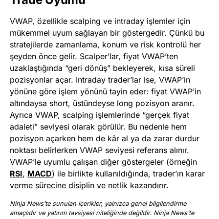
VWAP, özellikle scalping ve intraday işlemler için
mükemmel uyum sağlayan bir göstergedir. Çünkü bu
stratejilerde zamanlama, konum ve risk kontrolü her
şeyden önce gelir. Scalper’lar, fiyat VWAP’ten
uzaklaştığında “geri dönüş” bekleyerek, kısa süreli
pozisyonlar açar. Intraday trader’lar ise, VWAP’in
yönüne göre işlem yönünü tayin eder: fiyat VWAP’in
altındaysa short, üstündeyse long pozisyon aranır.
Ayrıca VWAP, scalping işlemlerinde “gerçek fiyat
adaleti” seviyesi olarak görülür. Bu nedenle hem
pozisyon açarken hem de kâr al ya da zarar durdur
noktası belirlerken VWAP seviyesi referans alınır.
VWAP’le uyumlu çalışan diğer göstergeler (örneğin
RSI
,
MACD
) ile birlikte kullanıldığında, trader’ın karar
verme sürecine disiplin ve netlik kazandırır.
Ninja News’te sunulan içerikler, yalnızca genel bilgilendirme
amaçlıdır ve yatırım tavsiyesi niteliğinde değildir. Ninja News’te