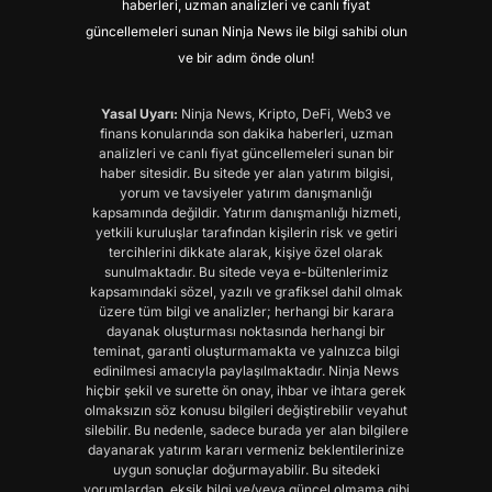
haberleri, uzman analizleri ve canlı fiyat
güncellemeleri sunan Ninja News ile bilgi sahibi olun
ve bir adım önde olun!
Yasal Uyarı:
Ninja News, Kripto, DeFi, Web3 ve
finans konularında son dakika haberleri, uzman
analizleri ve canlı fiyat güncellemeleri sunan bir
haber sitesidir. Bu sitede yer alan yatırım bilgisi,
yorum ve tavsiyeler yatırım danışmanlığı
kapsamında değildir. Yatırım danışmanlığı hizmeti,
yetkili kuruluşlar tarafından kişilerin risk ve getiri
tercihlerini dikkate alarak, kişiye özel olarak
sunulmaktadır. Bu sitede veya e-bültenlerimiz
kapsamındaki sözel, yazılı ve grafiksel dahil olmak
üzere tüm bilgi ve analizler; herhangi bir karara
dayanak oluşturması noktasında herhangi bir
teminat, garanti oluşturmamakta ve yalnızca bilgi
edinilmesi amacıyla paylaşılmaktadır. Ninja News
hiçbir şekil ve surette ön onay, ihbar ve ihtara gerek
olmaksızın söz konusu bilgileri değiştirebilir veyahut
silebilir. Bu nedenle, sadece burada yer alan bilgilere
dayanarak yatırım kararı vermeniz beklentilerinize
uygun sonuçlar doğurmayabilir. Bu sitedeki
yorumlardan, eksik bilgi ve/veya güncel olmama gibi