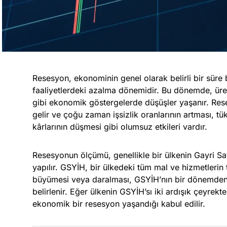
Resesyon, ekonominin genel olarak belirli bir sür
faaliyetlerdeki azalma dönemidir. Bu dönemde, üreti
gibi ekonomik göstergelerde düşüşler yaşanır. Re
gelir ve çoğu zaman işsizlik oranlarının artması, tü
kârlarının düşmesi gibi olumsuz etkileri vardır.
Resesyonun ölçümü, genellikle bir ülkenin Gayri Saf
yapılır. GSYİH, bir ülkedeki tüm mal ve hizmetlerin
büyümesi veya daralması, GSYİH’nın bir dönemden 
belirlenir. Eğer ülkenin GSYİH’sı iki ardışık çeyrekt
ekonomik bir resesyon yaşandığı kabul edilir.