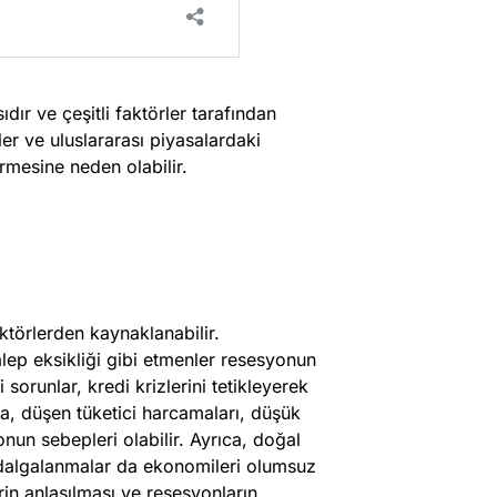
ır ve çeşitli faktörler tarafından
etler ve uluslararası piyasalardaki
rmesine neden olabilir.
törlerden kaynaklanabilir.
alep eksikliği gibi etmenler resesyonun
 sorunlar, kredi krizlerini tetikleyerek
a, düşen tüketici harcamaları, düşük
onun sebepleri olabilir. Ayrıca, doğal
k dalgalanmalar da ekonomileri olumsuz
rin anlaşılması ve resesyonların