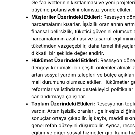
Ge faaliyetlerinin kısıtlanması ve yeni projeler
büyüme potansiyelini olumsuz yönde etkiler.
Müşteriler Üzerindeki Etkileri:
Resesyon döne
harcamalarını kısarlar. İşsizlik oranlarının ar
finansal belirsizlik, tüketici güvenini olumsuz 
harcamalarının azalması ve tasarruf eğiliminin 
tüketimden vazgeçebilir, daha temel ihtiyaçlar
dikkatli bir şekilde değerlendirir.
Hükümet Üzerindeki Etkileri:
Resesyon dönem
dengeyi korumak için çeşitli önlemler almak zo
artan sosyal yardım talepleri ve bütçe açıklar
mali durumunu olumsuz etkiler. Hükümetler ge
reformlar ve istihdamı destekleyici politikalar
canlandırmaya çalışırlar.
Toplum Üzerindeki Etkileri:
Resesyonun toplu
vardır. Artan işsizlik oranları, gelir eşitsizliğ
sonuçlar ortaya çıkabilir. İş kaybı, maddi sıkı
genel refah düzeyini düşürebilir. Ayrıca, rese
eğitim ve diğer sosyal hizmetler gibi kamu hizm