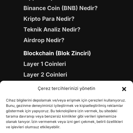
Binance Coin (BNB) Nedir?
Kripto Para Nedir?
Teknik Analiz Nedir?
Airdrop Nedir?
Blockchain (Blok Zinciri)
Layer 1 Coinleri
Layer 2 Coinleri
Yapay Zeka (AI) Coinleri
Çerez tercihlerinizi yönetin
Meme Coinleri
Cihaz bilgilerini depolamak ve/veya erişmek için çerezleri kullanıyoruz.
Gaming Coinleri
Bunu, gezinme deneyiminizi iyileştirmek ve kişiselleştirilmiş reklamlar
göstermek için yapıyoruz. Bu teknolojilere izin vermek, bu sitedeki
RWA Coinleri
tarama davranışı veya benzersiz kimlikler gibi verileri işlememize
olanak tanıyor. İzin vermemek veya izni geri çekmek, belirli özellikleri
DeFi Coinleri
ve işlevleri olumsuz etkileyebilir.