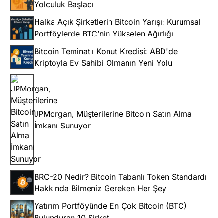
Yolculuk Başladı
Halka Açık Şirketlerin Bitcoin Yarışı: Kurumsal
Portföylerde BTC’nin Yükselen Ağırlığı
Bitcoin Teminatlı Konut Kredisi: ABD'de
Kriptoyla Ev Sahibi Olmanın Yeni Yolu
JPMorgan, Müşterilerine Bitcoin Satın Alma
İmkanı Sunuyor
BRC-20 Nedir? Bitcoin Tabanlı Token Standardı
Hakkında Bilmeniz Gereken Her Şey
Yatırım Portföyünde En Çok Bitcoin (BTC)
Bulunduran 10 Şirket