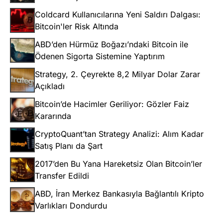
Coldcard Kullanıcılarına Yeni Saldırı Dalgası:
Bitcoin'ler Risk Altında
ABD’den Hürmüz Boğazı’ndaki Bitcoin ile
Ödenen Sigorta Sistemine Yaptırım
Strategy, 2. Çeyrekte 8,2 Milyar Dolar Zarar
Açıkladı
Bitcoin’de Hacimler Geriliyor: Gözler Faiz
Kararında
CryptoQuant’tan Strategy Analizi: Alım Kadar
Satış Planı da Şart
2017’den Bu Yana Hareketsiz Olan Bitcoin’ler
Transfer Edildi
ABD, İran Merkez Bankasıyla Bağlantılı Kripto
Varlıkları Dondurdu