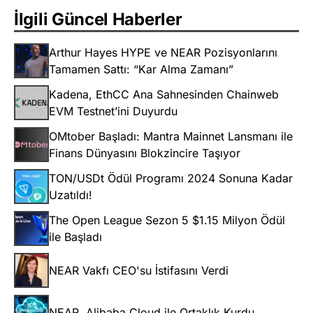
İlgili Güncel Haberler
Arthur Hayes HYPE ve NEAR Pozisyonlarını
Tamamen Sattı: “Kar Alma Zamanı”
Kadena, EthCC Ana Sahnesinden Chainweb
EVM Testnet’ini Duyurdu
OMtober Başladı: Mantra Mainnet Lansmanı ile
Finans Dünyasını Blokzincire Taşıyor
TON/USDt Ödül Programı 2024 Sonuna Kadar
Uzatıldı!
The Open League Sezon 5 $1.15 Milyon Ödül
ile Başladı
NEAR Vakfı CEO'su İstifasını Verdi
NEAR, Alibaba Cloud ile Ortaklık Kurdu