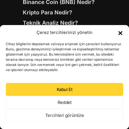
Binance Coin (BNB) Nedir?
Kripto Para Nedir?
Teknik Analiz Nedir?
Airdrop Nedir?
Çerez tercihlerinizi yönetin
Cihaz bilgilerini depolamak ve/veya erişmek için çerezleri kullanıyoruz.
Blockchain (Blok Zinciri)
Bunu, gezinme deneyiminizi iyileştirmek ve kişiselleştirilmiş reklamlar
göstermek için yapıyoruz. Bu teknolojilere izin vermek, bu sitedeki
Layer 1 Coinleri
tarama davranışı veya benzersiz kimlikler gibi verileri işlememize
olanak tanıyor. İzin vermemek veya izni geri çekmek, belirli özellikleri
Layer 2 Coinleri
ve işlevleri olumsuz etkileyebilir.
Yapay Zeka (AI) Coinleri
Meme Coinleri
Kabul Et
Gaming Coinleri
Reddet
RWA Coinleri
Tercihleri görüntüle
DeFi Coinleri
DePIN Coinleri