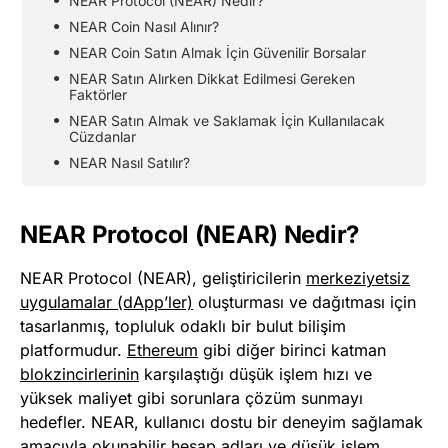
NEAR Protocol (NEAR) Nedir?
NEAR Coin Nasıl Alınır?
NEAR Coin Satın Almak İçin Güvenilir Borsalar
NEAR Satın Alırken Dikkat Edilmesi Gereken
Faktörler
NEAR Satın Almak ve Saklamak İçin Kullanılacak
Cüzdanlar
NEAR Nasıl Satılır?
NEAR Protocol (NEAR) Nedir?
​NEAR Protocol (NEAR), geliştiricilerin
merkeziyetsiz
uygulamalar (dApp’ler)
oluşturması ve dağıtması için
tasarlanmış, topluluk odaklı bir bulut bilişim
platformudur.
Ethereum
gibi diğer birinci katman
blokzincirlerinin
karşılaştığı düşük işlem hızı ve
yüksek maliyet gibi sorunlara çözüm sunmayı
hedefler. NEAR, kullanıcı dostu bir deneyim sağlamak
amacıyla okunabilir hesap adları ve düşük işlem