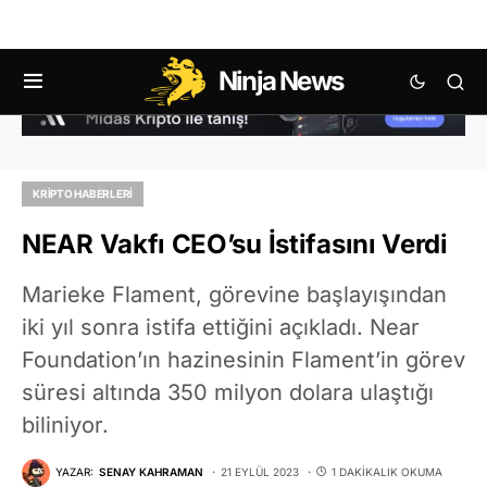
Ninja News
KRIPTO HABERLERI
NEAR Vakfı CEO’su İstifasını Verdi
Marieke Flament, görevine başlayışından
iki yıl sonra istifa ettiğini açıkladı. Near
Foundation’ın hazinesinin Flament’in görev
süresi altında 350 milyon dolara ulaştığı
biliniyor.
YAZAR:
SENAY KAHRAMAN
21 EYLÜL 2023
1 DAKIKALIK OKUMA