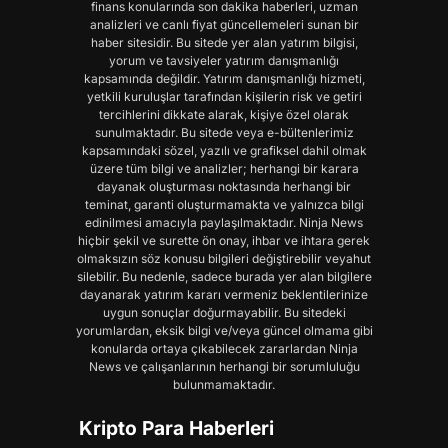
finans konularında son dakika haberleri, uzman
analizleri ve canlı fiyat güncellemeleri sunan bir
haber sitesidir. Bu sitede yer alan yatırım bilgisi,
yorum ve tavsiyeler yatırım danışmanlığı
kapsamında değildir. Yatırım danışmanlığı hizmeti,
yetkili kuruluşlar tarafından kişilerin risk ve getiri
tercihlerini dikkate alarak, kişiye özel olarak
sunulmaktadır. Bu sitede veya e-bültenlerimiz
kapsamındaki sözel, yazılı ve grafiksel dahil olmak
üzere tüm bilgi ve analizler; herhangi bir karara
dayanak oluşturması noktasında herhangi bir
teminat, garanti oluşturmamakta ve yalnızca bilgi
edinilmesi amacıyla paylaşılmaktadır. Ninja News
hiçbir şekil ve surette ön onay, ihbar ve ihtara gerek
olmaksızın söz konusu bilgileri değiştirebilir veyahut
silebilir. Bu nedenle, sadece burada yer alan bilgilere
dayanarak yatırım kararı vermeniz beklentilerinize
uygun sonuçlar doğurmayabilir. Bu sitedeki
yorumlardan, eksik bilgi ve/veya güncel olmama gibi
konularda ortaya çıkabilecek zararlardan Ninja
News ve çalışanlarının herhangi bir sorumluluğu
bulunmamaktadır.
Kripto Para Haberleri