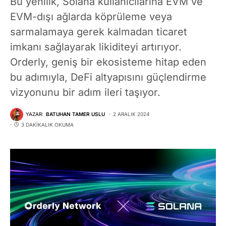
Bu yenilik, Solana kullanıcılarına EVM ve
EVM-dışı ağlarda köprüleme veya
sarmalamaya gerek kalmadan ticaret
imkanı sağlayarak likiditeyi artırıyor.
Orderly, geniş bir ekosisteme hitap eden
bu adımıyla, DeFi altyapısını güçlendirme
vizyonunu bir adım ileri taşıyor.
YAZAR:
BATUHAN TAMER USLU
2 ARALIK 2024
3 DAKIKALIK OKUMA