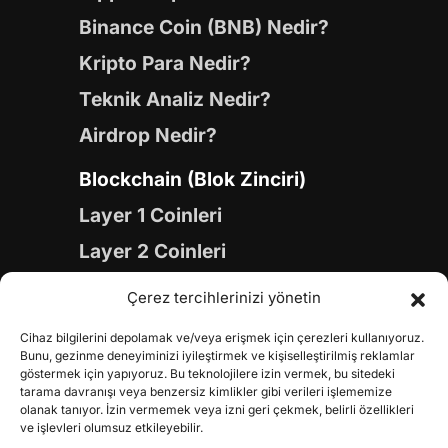
Binance Coin (BNB) Nedir?
Kripto Para Nedir?
Teknik Analiz Nedir?
Airdrop Nedir?
Blockchain (Blok Zinciri)
Layer 1 Coinleri
Layer 2 Coinleri
Yapay Zeka (AI) Coinleri
Çerez tercihlerinizi yönetin
Meme Coinleri
Cihaz bilgilerini depolamak ve/veya erişmek için çerezleri kullanıyoruz.
Gaming Coinleri
Bunu, gezinme deneyiminizi iyileştirmek ve kişiselleştirilmiş reklamlar
göstermek için yapıyoruz. Bu teknolojilere izin vermek, bu sitedeki
RWA Coinleri
tarama davranışı veya benzersiz kimlikler gibi verileri işlememize
olanak tanıyor. İzin vermemek veya izni geri çekmek, belirli özellikleri
DeFi Coinleri
ve işlevleri olumsuz etkileyebilir.