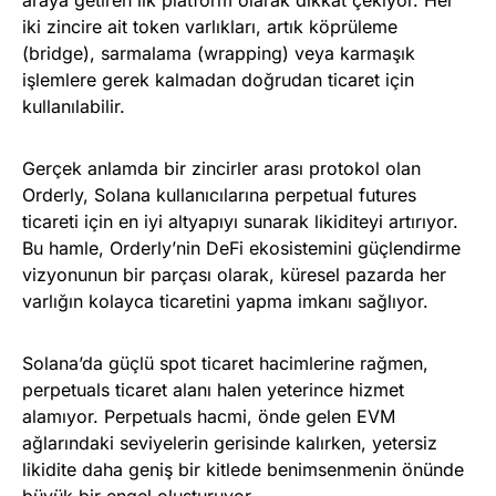
araya getiren ilk platform olarak dikkat çekiyor. Her
iki zincire ait token varlıkları, artık köprüleme
(bridge), sarmalama (wrapping) veya karmaşık
işlemlere gerek kalmadan doğrudan ticaret için
kullanılabilir.
Gerçek anlamda bir zincirler arası protokol olan
Orderly, Solana kullanıcılarına perpetual futures
ticareti için en iyi altyapıyı sunarak likiditeyi artırıyor.
Bu hamle, Orderly’nin DeFi ekosistemini güçlendirme
vizyonunun bir parçası olarak, küresel pazarda her
varlığın kolayca ticaretini yapma imkanı sağlıyor.
Solana’da güçlü spot ticaret hacimlerine rağmen,
perpetuals ticaret alanı halen yeterince hizmet
alamıyor. Perpetuals hacmi, önde gelen EVM
ağlarındaki seviyelerin gerisinde kalırken, yetersiz
likidite daha geniş bir kitlede benimsenmenin önünde