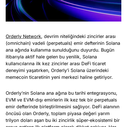
Orderly Network
, devrim niteliğindeki zincirler arası
(omnichain) vadeli (perpetuals) emir defterinin Solana
ana ağında kullanıma sunulduğunu duyurdu. Bugün
itibarıyla aktif hale gelen bu yenilik, Solana
kullanıcılarına ilk kez zincirler arası DeFi ticaret
deneyimi yaşatırken, Orderly’i Solana üzerindeki
memecoin ticaretinin yeni merkezi haline getiriyor.
Orderly’nin Solana ana ağına bu tarihi entegrasyonu,
EVM ve EVM-dışı emirlerin ilk kez tek bir perpetuals
emir defterinde birleştirilmesini sağlıyor. DeFi alanının
öncüsü olan Orderly, toplam piyasa değeri yarım
trilyon doları aşan bu iki zincirlik süper-ekosistemi bir