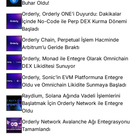
Buhar Oldu!
Orderly, Orderly ONE’i Duyurdu: Dakikalar
İçinde No-Code ile Perp DEX Kurma Dönemi
Başladı
Orderly Chain, Perpetual İşlem Hacminde
Arbitrum’u Geride Bıraktı
Orderly, Monad ile Entegre Olarak Omnichain
DEX Likiditesi Sunuyor
Orderly, Sonic’in EVM Platformuna Entegre
Oldu ve Omnichain Likidite Sunmaya Başladı
Raydium, Solana Ağında Vadeli İşlemlerini
Başlatmak İçin Orderly Network ile Entegre
Oldu
Orderly Network Avalanche Ağı Entegrasyonu
Tamamlandı