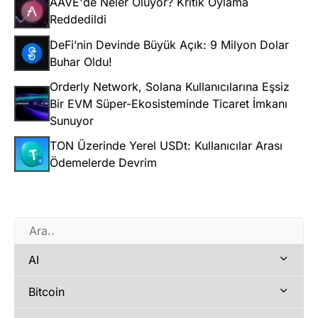
AAVE'de Neler Oluyor? Kritik Oylama
Reddedildi
DeFi’nin Devinde Büyük Açık: 9 Milyon Dolar
Buhar Oldu!
Orderly Network, Solana Kullanıcılarına Eşsiz
Bir EVM Süper-Ekosisteminde Ticaret İmkanı
Sunuyor
TON Üzerinde Yerel USDt: Kullanıcılar Arası
Ödemelerde Devrim
AI
Bitcoin