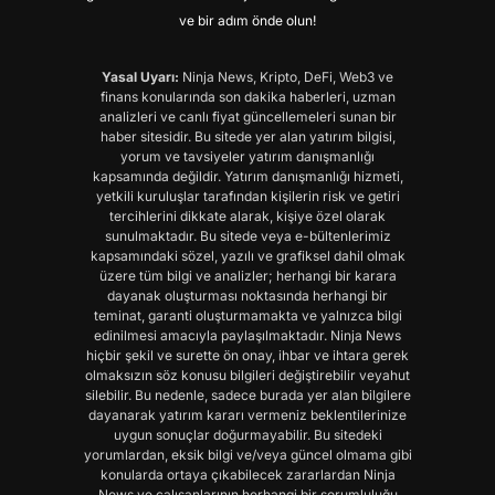
ve bir adım önde olun!
Yasal Uyarı:
Ninja News, Kripto, DeFi, Web3 ve
finans konularında son dakika haberleri, uzman
analizleri ve canlı fiyat güncellemeleri sunan bir
haber sitesidir. Bu sitede yer alan yatırım bilgisi,
yorum ve tavsiyeler yatırım danışmanlığı
kapsamında değildir. Yatırım danışmanlığı hizmeti,
yetkili kuruluşlar tarafından kişilerin risk ve getiri
tercihlerini dikkate alarak, kişiye özel olarak
sunulmaktadır. Bu sitede veya e-bültenlerimiz
kapsamındaki sözel, yazılı ve grafiksel dahil olmak
üzere tüm bilgi ve analizler; herhangi bir karara
dayanak oluşturması noktasında herhangi bir
teminat, garanti oluşturmamakta ve yalnızca bilgi
edinilmesi amacıyla paylaşılmaktadır. Ninja News
hiçbir şekil ve surette ön onay, ihbar ve ihtara gerek
olmaksızın söz konusu bilgileri değiştirebilir veyahut
silebilir. Bu nedenle, sadece burada yer alan bilgilere
dayanarak yatırım kararı vermeniz beklentilerinize
uygun sonuçlar doğurmayabilir. Bu sitedeki
yorumlardan, eksik bilgi ve/veya güncel olmama gibi
konularda ortaya çıkabilecek zararlardan Ninja
News ve çalışanlarının herhangi bir sorumluluğu