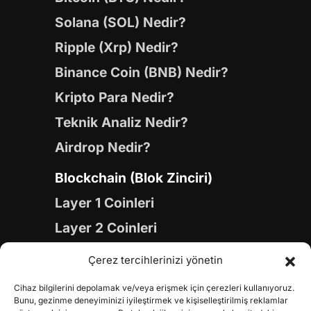
Solana (SOL) Nedir?
Ripple (Xrp) Nedir?
Binance Coin (BNB) Nedir?
Kripto Para Nedir?
Teknik Analiz Nedir?
Airdrop Nedir?
Blockchain (Blok Zinciri)
Layer 1 Coinleri
Layer 2 Coinleri
Yapay Zeka (AI) Coinleri
Çerez tercihlerinizi yönetin
Meme Coinleri
Cihaz bilgilerini depolamak ve/veya erişmek için çerezleri kullanıyoruz.
Gaming Coinleri
Bunu, gezinme deneyiminizi iyileştirmek ve kişiselleştirilmiş reklamlar