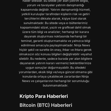
haber sitesidir. Bu sitede yer alan yatırım bilgisi,
yorum ve tavsiyeler yatırım danışmanlığı
kapsamında değildir. Yatırım danışmanlığı hizmeti,
yetkili kuruluşlar tarafından kişilerin risk ve getiri
tercihlerini dikkate alarak, kişiye özel olarak
sunulmaktadır. Bu sitede veya e-bültenlerimiz
kapsamındaki sözel, yazılı ve grafiksel dahil olmak
üzere tüm bilgi ve analizler; herhangi bir karara
dayanak oluşturması noktasında herhangi bir
teminat, garanti oluşturmamakta ve yalnızca bilgi
edinilmesi amacıyla paylaşılmaktadır. Ninja News
hiçbir şekil ve surette ön onay, ihbar ve ihtara gerek
olmaksızın söz konusu bilgileri değiştirebilir veyahut
silebilir. Bu nedenle, sadece burada yer alan bilgilere
dayanarak yatırım kararı vermeniz beklentilerinize
uygun sonuçlar doğurmayabilir. Bu sitedeki
yorumlardan, eksik bilgi ve/veya güncel olmama gibi
konularda ortaya çıkabilecek zararlardan Ninja
News ve çalışanlarının herhangi bir sorumluluğu
bulunmamaktadır.
Kripto Para Haberleri
Bitcoin (BTC) Haberleri