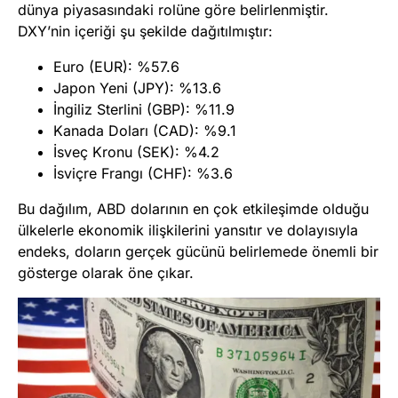
dünya piyasasındaki rolüne göre belirlenmiştir.
DXY’nin içeriği şu şekilde dağıtılmıştır:
Euro (EUR): %57.6
Japon Yeni (JPY): %13.6
İngiliz Sterlini (GBP): %11.9
Kanada Doları (CAD): %9.1
İsveç Kronu (SEK): %4.2
İsviçre Frangı (CHF): %3.6
Bu dağılım, ABD dolarının en çok etkileşimde olduğu
ülkelerle ekonomik ilişkilerini yansıtır ve dolayısıyla
endeks, doların gerçek gücünü belirlemede önemli bir
gösterge olarak öne çıkar.