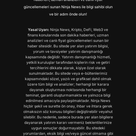
güncellemeleri sunan Ninja News ile bilgi sahibi olun
ve bir adım önde olun!
Yasal Uyarı:
Ninja News, Kripto, DeFi, Web3 ve
finans konularında son dakika haberleri, uzman
analizleri ve canlı fiyat güncellemeleri sunan bir
haber sitesidir. Bu sitede yer alan yatırım bilgisi,
yorum ve tavsiyeler yatırım danışmanlığı
kapsamında değildir. Yatırım danışmanlığı hizmeti,
yetkili kuruluşlar tarafından kişilerin risk ve getiri
tercihlerini dikkate alarak, kişiye özel olarak
sunulmaktadır. Bu sitede veya e-bültenlerimiz
kapsamındaki sözel, yazılı ve grafiksel dahil olmak
üzere tüm bilgi ve analizler; herhangi bir karara
dayanak oluşturması noktasında herhangi bir
teminat, garanti oluşturmamakta ve yalnızca bilgi
edinilmesi amacıyla paylaşılmaktadır. Ninja News
hiçbir şekil ve surette ön onay, ihbar ve ihtara gerek
olmaksızın söz konusu bilgileri değiştirebilir veyahut
silebilir. Bu nedenle, sadece burada yer alan bilgilere
dayanarak yatırım kararı vermeniz beklentilerinize
uygun sonuçlar doğurmayabilir. Bu sitedeki
yorumlardan, eksik bilgi ve/veya güncel olmama gibi