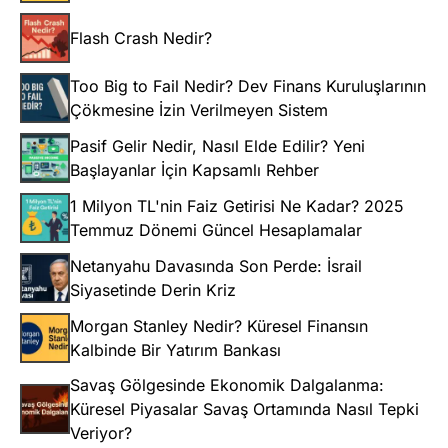
Flash Crash Nedir?
Too Big to Fail Nedir? Dev Finans Kuruluşlarının
Çökmesine İzin Verilmeyen Sistem
Pasif Gelir Nedir, Nasıl Elde Edilir? Yeni
Başlayanlar İçin Kapsamlı Rehber
1 Milyon TL'nin Faiz Getirisi Ne Kadar? 2025
Temmuz Dönemi Güncel Hesaplamalar
Netanyahu Davasında Son Perde: İsrail
Siyasetinde Derin Kriz
Morgan Stanley Nedir? Küresel Finansın
Kalbinde Bir Yatırım Bankası
Savaş Gölgesinde Ekonomik Dalgalanma:
Küresel Piyasalar Savaş Ortamında Nasıl Tepki
Veriyor?