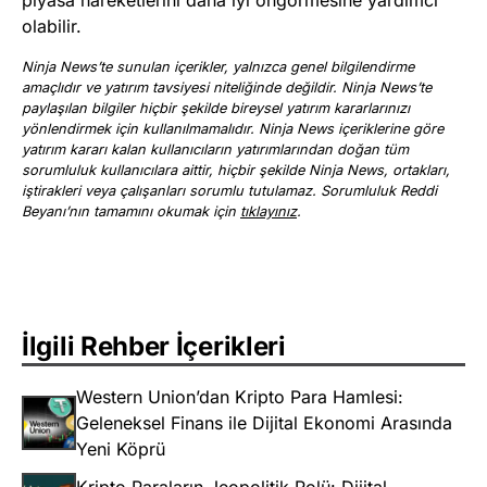
piyasa hareketlerini daha iyi öngörmesine yardımcı
olabilir.
Ninja News’te sunulan içerikler, yalnızca genel bilgilendirme
amaçlıdır ve yatırım tavsiyesi niteliğinde değildir. Ninja News’te
paylaşılan bilgiler hiçbir şekilde bireysel yatırım kararlarınızı
yönlendirmek için kullanılmamalıdır. Ninja News içeriklerine göre
yatırım kararı kalan kullanıcıların yatırımlarından doğan tüm
sorumluluk kullanıcılara aittir, hiçbir şekilde Ninja News, ortakları,
iştirakleri veya çalışanları sorumlu tutulamaz. Sorumluluk Reddi
Beyanı’nın tamamını okumak için
tıklayınız
.
İlgili Rehber İçerikleri
Western Union’dan Kripto Para Hamlesi:
Geleneksel Finans ile Dijital Ekonomi Arasında
Yeni Köprü