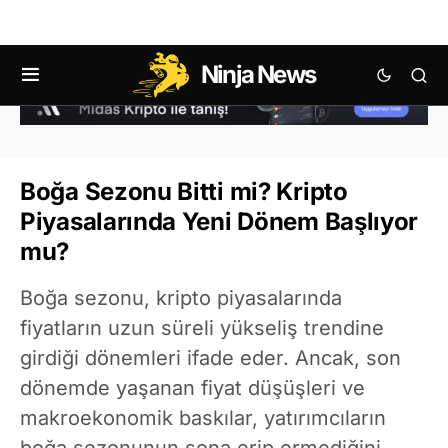
Ninja News
Boğa Sezonu Bitti mi? Kripto
Piyasalarında Yeni Dönem Başlıyor
mu?
Boğa sezonu, kripto piyasalarında
fiyatların uzun süreli yükseliş trendine
girdiği dönemleri ifade eder. Ancak, son
dönemde yaşanan fiyat düşüşleri ve
makroekonomik baskılar, yatırımcıların
boğa sezonunun sona erip ermediğini