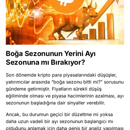
Boğa Sezonunun Yerini Ayı
Sezonuna mı Bırakıyor?
Son dönemde kripto para piyasalarındaki düşüşler,
yatırımcılar arasında “boğa sezonu bitti mi?” sorusunu
gündeme getirmiştir. Fiyatların sürekli düşüş
eğiliminde olması ve piyasa hacimlerinin azalması, ayı
sezonunun başladığına dair sinyaller verebilir.
Ancak, bu durumun geçici bir düzeltme mi yoksa
daha uzun vadeli bir ayı sezonunun başlangıcı mı
olduğunu anlamak için daha geniş bir analiz yapılması