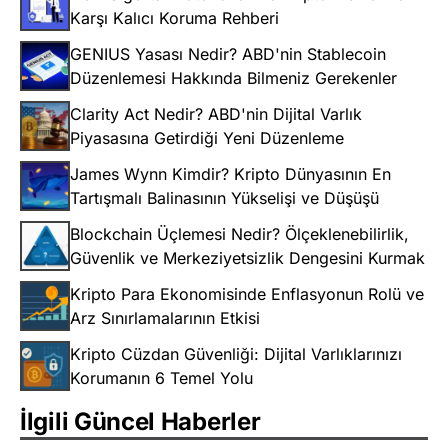
Karşı Kalıcı Koruma Rehberi
GENIUS Yasası Nedir? ABD'nin Stablecoin
Düzenlemesi Hakkında Bilmeniz Gerekenler
Clarity Act Nedir? ABD'nin Dijital Varlık
Piyasasına Getirdiği Yeni Düzenleme
James Wynn Kimdir? Kripto Dünyasının En
Tartışmalı Balinasının Yükselişi ve Düşüşü
Blockchain Üçlemesi Nedir? Ölçeklenebilirlik,
Güvenlik ve Merkeziyetsizlik Dengesini Kurmak
Kripto Para Ekonomisinde Enflasyonun Rolü ve
Arz Sınırlamalarının Etkisi
Kripto Cüzdan Güvenliği: Dijital Varlıklarınızı
Korumanın 6 Temel Yolu
İlgili Güncel Haberler