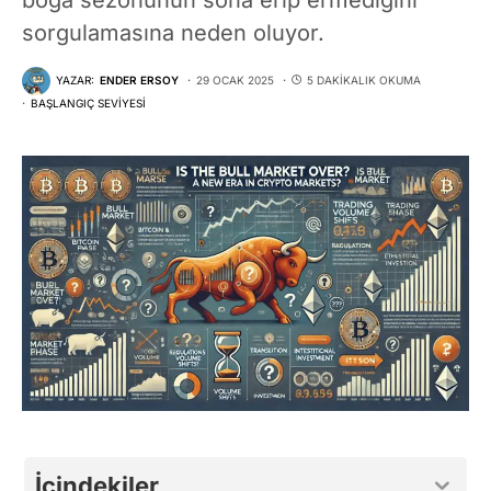
sorgulamasına neden oluyor.
YAZAR:
ENDER ERSOY
29 OCAK 2025
5 DAKIKALIK OKUMA
BAŞLANGIÇ SEVIYESI
İçindekiler