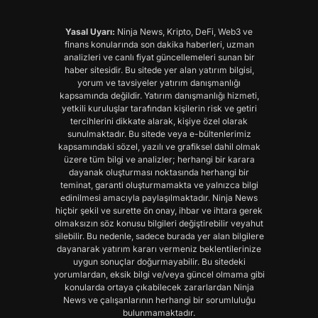
Yasal Uyarı:
Ninja News, Kripto, DeFi, Web3 ve
finans konularında son dakika haberleri, uzman
analizleri ve canlı fiyat güncellemeleri sunan bir
haber sitesidir. Bu sitede yer alan yatırım bilgisi,
yorum ve tavsiyeler yatırım danışmanlığı
kapsamında değildir. Yatırım danışmanlığı hizmeti,
yetkili kuruluşlar tarafından kişilerin risk ve getiri
tercihlerini dikkate alarak, kişiye özel olarak
sunulmaktadır. Bu sitede veya e-bültenlerimiz
kapsamındaki sözel, yazılı ve grafiksel dahil olmak
üzere tüm bilgi ve analizler; herhangi bir karara
dayanak oluşturması noktasında herhangi bir
teminat, garanti oluşturmamakta ve yalnızca bilgi
edinilmesi amacıyla paylaşılmaktadır. Ninja News
hiçbir şekil ve surette ön onay, ihbar ve ihtara gerek
olmaksızın söz konusu bilgileri değiştirebilir veyahut
silebilir. Bu nedenle, sadece burada yer alan bilgilere
dayanarak yatırım kararı vermeniz beklentilerinize
uygun sonuçlar doğurmayabilir. Bu sitedeki
yorumlardan, eksik bilgi ve/veya güncel olmama gibi
konularda ortaya çıkabilecek zararlardan Ninja
News ve çalışanlarının herhangi bir sorumluluğu
bulunmamaktadır.