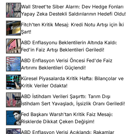
Wall Street'te Siber Alarm: Dev Hedge Fonları
Yapay Zeka Destekli Saldırılarının Hedefi Oldu!
Fitch'ten Kritik Mesaj: Kredi Notu Artışı için İki
Şart!
ABD Enflasyonu Beklentilerin Altında Kaldı:
Fed'in Faiz Artışı Beklentileri Geriledi!
ABD Enflasyon Verisi Öncesi Fed'de Faiz
Artırımı Beklentileri Güçlendi!
Küresel Piyasalarda Kritik Hafta: Bilançolar ve
Kritik Veriler Odakta!
ABD İstihdam Verileri Şaşırttı: Tarım Dışı
İstihdam Sert Yavaşladı, İşsizlik Oranı Geriledi!
Fed Başkanı Warsh'tan Kritik Faiz Mesajı:
Risklerde Dikkat Çeken Değişim!
ABD Enflasyon Verisi Açıklandı: Rakamlar