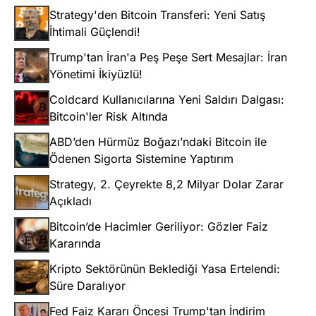
Strategy'den Bitcoin Transferi: Yeni Satış
İhtimali Güçlendi!
Trump'tan İran'a Peş Peşe Sert Mesajlar: İran
Yönetimi İkiyüzlü!
Coldcard Kullanıcılarına Yeni Saldırı Dalgası:
Bitcoin'ler Risk Altında
ABD’den Hürmüz Boğazı’ndaki Bitcoin ile
Ödenen Sigorta Sistemine Yaptırım
Strategy, 2. Çeyrekte 8,2 Milyar Dolar Zarar
Açıkladı
Bitcoin’de Hacimler Geriliyor: Gözler Faiz
Kararında
Kripto Sektörünün Beklediği Yasa Ertelendi:
Süre Daralıyor
Fed Faiz Kararı Öncesi Trump'tan İndirim