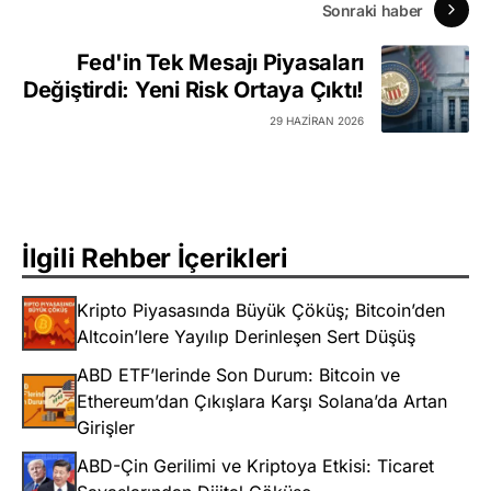
Sonraki haber
Fed'in Tek Mesajı Piyasaları
Değiştirdi: Yeni Risk Ortaya Çıktı!
29 HAZIRAN 2026
İlgili Rehber İçerikleri
Kripto Piyasasında Büyük Çöküş; Bitcoin’den
Altcoin’lere Yayılıp Derinleşen Sert Düşüş
ABD ETF’lerinde Son Durum: Bitcoin ve
Ethereum’dan Çıkışlara Karşı Solana’da Artan
Girişler
ABD-Çin Gerilimi ve Kriptoya Etkisi: Ticaret