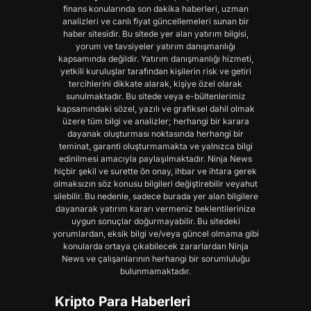
finans konularında son dakika haberleri, uzman
analizleri ve canlı fiyat güncellemeleri sunan bir
haber sitesidir. Bu sitede yer alan yatırım bilgisi,
yorum ve tavsiyeler yatırım danışmanlığı
kapsamında değildir. Yatırım danışmanlığı hizmeti,
yetkili kuruluşlar tarafından kişilerin risk ve getiri
tercihlerini dikkate alarak, kişiye özel olarak
sunulmaktadır. Bu sitede veya e-bültenlerimiz
kapsamındaki sözel, yazılı ve grafiksel dahil olmak
üzere tüm bilgi ve analizler; herhangi bir karara
dayanak oluşturması noktasında herhangi bir
teminat, garanti oluşturmamakta ve yalnızca bilgi
edinilmesi amacıyla paylaşılmaktadır. Ninja News
hiçbir şekil ve surette ön onay, ihbar ve ihtara gerek
olmaksızın söz konusu bilgileri değiştirebilir veyahut
silebilir. Bu nedenle, sadece burada yer alan bilgilere
dayanarak yatırım kararı vermeniz beklentilerinize
uygun sonuçlar doğurmayabilir. Bu sitedeki
yorumlardan, eksik bilgi ve/veya güncel olmama gibi
konularda ortaya çıkabilecek zararlardan Ninja
News ve çalışanlarının herhangi bir sorumluluğu
bulunmamaktadır.
Kripto Para Haberleri