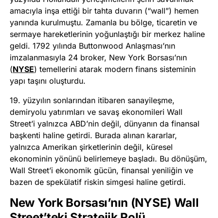
amacıyla inşa ettiği bir tahta duvarın (“wall”) hemen
yanında kurulmuştu. Zamanla bu bölge, ticaretin ve
sermaye hareketlerinin yoğunlaştığı bir merkez haline
geldi. 1792 yılında Buttonwood Anlaşması’nın
imzalanmasıyla 24 broker, New York Borsası’nın
(
NYSE
) temellerini atarak modern finans sisteminin
yapı taşını oluşturdu.
19. yüzyılın sonlarından itibaren sanayileşme,
demiryolu yatırımları ve savaş ekonomileri Wall
Street’i yalnızca ABD’nin değil, dünyanın da finansal
başkenti haline getirdi. Burada alınan kararlar,
yalnızca Amerikan şirketlerinin değil, küresel
ekonominin yönünü belirlemeye başladı. Bu dönüşüm,
Wall Street’i ekonomik gücün, finansal yeniliğin ve
bazen de spekülatif riskin simgesi haline getirdi.
New York Borsası’nın (NYSE) Wall
Street’teki Stratejik Rolü