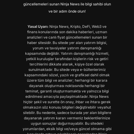
güncellemeleri sunan Ninja News ile bilgi sahibi olun
ve bir adım önde olun!
Yasal Uyarı:
Ninja News, Kripto, DeFi, Web3 ve
finans konularında son dakika haberleri, uzman
analizleri ve canlı fiyat güncellemeleri sunan bir
haber sitesidir. Bu sitede yer alan yatırım bilgisi,
yorum ve tavsiyeler yatırım danışmanlığı
kapsamında değildir. Yatırım danışmanlığı hizmeti,
yetkili kuruluşlar tarafından kişilerin risk ve getiri
tercihlerini dikkate alarak, kişiye özel olarak
sunulmaktadır. Bu sitede veya e-bültenlerimiz
kapsamındaki sözel, yazılı ve grafiksel dahil olmak
üzere tüm bilgi ve analizler; herhangi bir karara
dayanak oluşturması noktasında herhangi bir
teminat, garanti oluşturmamakta ve yalnızca bilgi
edinilmesi amacıyla paylaşılmaktadır. Ninja News
hiçbir şekil ve surette ön onay, ihbar ve ihtara gerek
olmaksızın söz konusu bilgileri değiştirebilir veyahut
silebilir. Bu nedenle, sadece burada yer alan bilgilere
dayanarak yatırım kararı vermeniz beklentilerinize
uygun sonuçlar doğurmayabilir. Bu sitedeki
yorumlardan, eksik bilgi ve/veya güncel olmama gibi