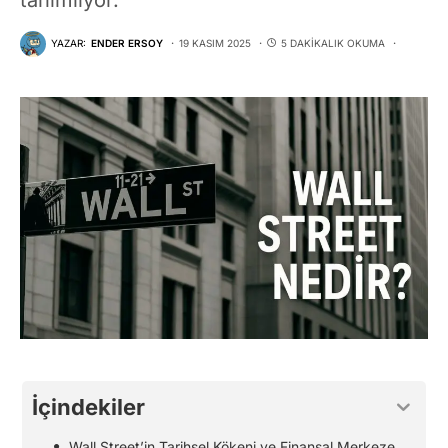
YAZAR:
ENDER ERSOY
19 KASIM 2025
5 DAKIKALIK OKUMA
İçindekiler
Wall Street’in Tarihsel Kökeni ve Finansal Merkeze