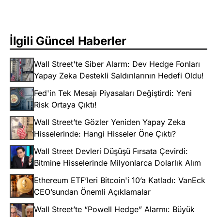
İlgili Güncel Haberler
Wall Street'te Siber Alarm: Dev Hedge Fonları
Yapay Zeka Destekli Saldırılarının Hedefi Oldu!
Fed'in Tek Mesajı Piyasaları Değiştirdi: Yeni
Risk Ortaya Çıktı!
Wall Street’te Gözler Yeniden Yapay Zeka
Hisselerinde: Hangi Hisseler Öne Çıktı?
Wall Street Devleri Düşüşü Fırsata Çevirdi:
Bitmine Hisselerinde Milyonlarca Dolarlık Alım
Ethereum ETF’leri Bitcoin'i 10’a Katladı: VanEck
CEO’sundan Önemli Açıklamalar
Wall Street’te “Powell Hedge” Alarmı: Büyük