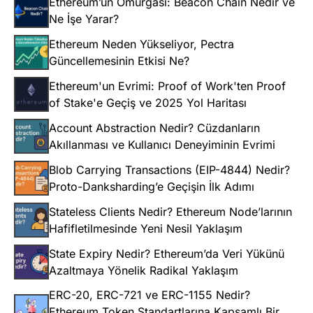
Ethereum’un Omurgası: Beacon Chain Nedir ve
Ne İşe Yarar?
Ethereum Neden Yükseliyor, Pectra
Güncellemesinin Etkisi Ne?
Ethereum'un Evrimi: Proof of Work'ten Proof
of Stake'e Geçiş ve 2025 Yol Haritası
Account Abstraction Nedir? Cüzdanların
Akıllanması ve Kullanıcı Deneyiminin Evrimi
Blob Carrying Transactions (EIP-4844) Nedir?
Proto-Danksharding’e Geçişin İlk Adımı
Stateless Clients Nedir? Ethereum Node’larının
Hafifletilmesinde Yeni Nesil Yaklaşım
State Expiry Nedir? Ethereum’da Veri Yükünü
Azaltmaya Yönelik Radikal Yaklaşım
ERC-20, ERC-721 ve ERC-1155 Nedir?
Ethereum Token Standartlarına Kapsamlı Bir