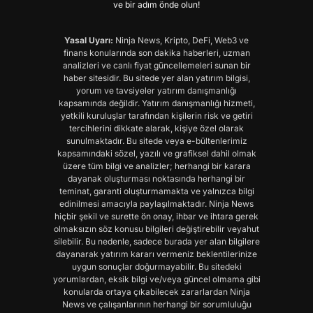
ve bir adım önde olun!
Yasal Uyarı:
Ninja News, Kripto, DeFi, Web3 ve
finans konularında son dakika haberleri, uzman
analizleri ve canlı fiyat güncellemeleri sunan bir
haber sitesidir. Bu sitede yer alan yatırım bilgisi,
yorum ve tavsiyeler yatırım danışmanlığı
kapsamında değildir. Yatırım danışmanlığı hizmeti,
yetkili kuruluşlar tarafından kişilerin risk ve getiri
tercihlerini dikkate alarak, kişiye özel olarak
sunulmaktadır. Bu sitede veya e-bültenlerimiz
kapsamındaki sözel, yazılı ve grafiksel dahil olmak
üzere tüm bilgi ve analizler; herhangi bir karara
dayanak oluşturması noktasında herhangi bir
teminat, garanti oluşturmamakta ve yalnızca bilgi
edinilmesi amacıyla paylaşılmaktadır. Ninja News
hiçbir şekil ve surette ön onay, ihbar ve ihtara gerek
olmaksızın söz konusu bilgileri değiştirebilir veyahut
silebilir. Bu nedenle, sadece burada yer alan bilgilere
dayanarak yatırım kararı vermeniz beklentilerinize
uygun sonuçlar doğurmayabilir. Bu sitedeki
yorumlardan, eksik bilgi ve/veya güncel olmama gibi
konularda ortaya çıkabilecek zararlardan Ninja
News ve çalışanlarının herhangi bir sorumluluğu