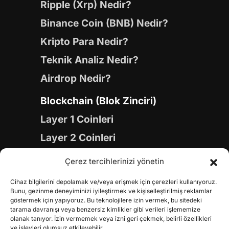
Ripple (Xrp) Nedir?
Binance Coin (BNB) Nedir?
Kripto Para Nedir?
Teknik Analiz Nedir?
Airdrop Nedir?
Blockchain (Blok Zinciri)
Layer 1 Coinleri
Layer 2 Coinleri
Yapay Zeka (AI) Coinleri
Çerez tercihlerinizi yönetin
Meme Coinleri
Cihaz bilgilerini depolamak ve/veya erişmek için çerezleri kullanıyoruz.
Gaming Coinleri
Bunu, gezinme deneyiminizi iyileştirmek ve kişiselleştirilmiş reklamlar
göstermek için yapıyoruz. Bu teknolojilere izin vermek, bu sitedeki
RWA Coinleri
tarama davranışı veya benzersiz kimlikler gibi verileri işlememize
olanak tanıyor. İzin vermemek veya izni geri çekmek, belirli özellikleri
ve işlevleri olumsuz etkileyebilir.