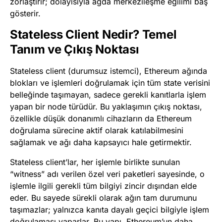
zorlaştırır; dolayısıyla ağda merkezileşme eğilimi baş
gösterir.
Stateless Client Nedir? Temel
Tanım ve Çıkış Noktası
Stateless client (durumsuz istemci), Ethereum ağında
blokları ve işlemleri doğrulamak için tüm state verisini
belleğinde taşımayan, sadece gerekli kanıtlarla işlem
yapan bir node türüdür. Bu yaklaşımın çıkış noktası,
özellikle düşük donanımlı cihazların da Ethereum
doğrulama sürecine aktif olarak katılabilmesini
sağlamak ve ağı daha kapsayıcı hale getirmektir.
Stateless client’lar, her işlemle birlikte sunulan
“witness” adı verilen özel veri paketleri sayesinde, o
işlemle ilgili gerekli tüm bilgiyi zincir dışından elde
eder. Bu sayede sürekli olarak ağın tam durumunu
taşımazlar; yalnızca kanıta dayalı geçici bilgiyle işlem
doğrulaması yaparlar. Bu yapı, Ethereum’un daha