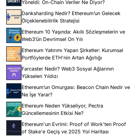
Yöneldi: On-Chain Veriler Ne Diyor?
Danksharding Nedir? Ethereum’un Gelecek
Ölçeklenebilirlik Stratejisi
Ethereum 10 Yaşında: Akıllı Sözleşmelerin ve
Web3’ün Devrimsel On Yılı
Ethereum Yatırımı Yapan Şirketler: Kurumsal
Portföylerde ETH'nin Artan Ağırlığı
Farcaster Nedir? Web3 Sosyal Ağlarının
Yükselen Yıldızı
Ethereum’un Omurgası: Beacon Chain Nedir ve
Ne İşe Yarar?
Ethereum Neden Yükseliyor, Pectra
Güncellemesinin Etkisi Ne?
Ethereum'un Evrimi: Proof of Work'ten Proof
of Stake'e Geçiş ve 2025 Yol Haritası