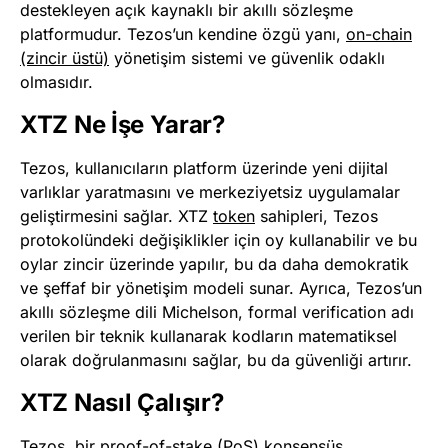
destekleyen açık kaynaklı bir akıllı sözleşme
platformudur. Tezos’un kendine özgü yanı,
on-chain
(zincir üstü)
yönetişim sistemi ve güvenlik odaklı
olmasıdır​
​.
XTZ Ne İşe Yarar?
Tezos, kullanıcıların platform üzerinde yeni dijital
varlıklar yaratmasını ve merkeziyetsiz uygulamalar
geliştirmesini sağlar. XTZ
token
sahipleri, Tezos
protokolündeki değişiklikler için oy kullanabilir ve bu
oylar zincir üzerinde yapılır, bu da daha demokratik
ve şeffaf bir yönetişim modeli sunar​
​. Ayrıca, Tezos’un
akıllı sözleşme dili Michelson, formal verification adı
verilen bir teknik kullanarak kodların matematiksel
olarak doğrulanmasını sağlar, bu da güvenliği artırır​
​.
XTZ Nasıl Çalışır?
Tezos, bir proof-of-stake (PoS) konsensüs