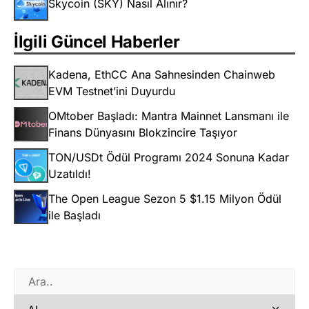
Skycoin (SKY) Nasıl Alınır?
İlgili Güncel Haberler
Kadena, EthCC Ana Sahnesinden Chainweb
EVM Testnet’ini Duyurdu
OMtober Başladı: Mantra Mainnet Lansmanı ile
Finans Dünyasını Blokzincire Taşıyor
TON/USDt Ödül Programı 2024 Sonuna Kadar
Uzatıldı!
The Open League Sezon 5 $1.15 Milyon Ödül
ile Başladı