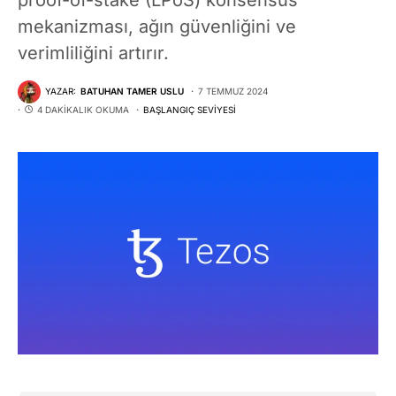
mekanizması, ağın güvenliğini ve
verimliliğini artırır​​​​.
YAZAR:
BATUHAN TAMER USLU
7 TEMMUZ 2024
4 DAKIKALIK OKUMA
BAŞLANGIÇ SEVIYESI