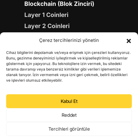
Blockchain (Blok Zinciri)
Layer 1 Coinleri
Layer 2 Coinleri
Yapay Zeka (AI) Coinleri
Çerez tercihlerinizi yönetin
Meme Coinleri
Cihaz bilgilerini depolamak ve/veya erişmek için çerezleri kullanıyoruz.
Gaming Coinleri
Bunu, gezinme deneyiminizi iyileştirmek ve kişiselleştirilmiş reklamlar
göstermek için yapıyoruz. Bu teknolojilere izin vermek, bu sitedeki
RWA Coinleri
tarama davranışı veya benzersiz kimlikler gibi verileri işlememize
olanak tanıyor. İzin vermemek veya izni geri çekmek, belirli özellikleri
DeFi Coinleri
ve işlevleri olumsuz etkileyebilir.
DePIN Coinleri
Kabul Et
Metaverse Coinleri
Web 3.0 Coinleri
Reddet
Coin Türevleri
Tercihleri görüntüle