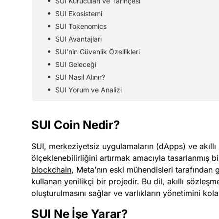
SUI Kurucuları ve Tarihçesi
SUI Ekosistemi
SUI Tokenomics
SUI Avantajları
SUI’nin Güvenlik Özellikleri
SUI Geleceği
SUI Nasıl Alınır?
SUI Yorum ve Analizi
SUI Coin Nedir?
SUI, merkeziyetsiz uygulamaların (dApps) ve akıllı
ölçeklenebilirliğini artırmak amacıyla tasarlanmış bir
blockchain
, Meta’nın eski mühendisleri tarafından 
kullanan yenilikçi bir projedir. Bu dil, akıllı sözle
oluşturulmasını sağlar ve varlıkların yönetimini kolay
SUI Ne İşe Yarar?