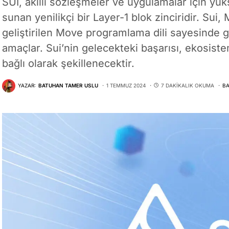
SUI, akıllı sözleşmeler ve uygulamalar için yüks
sunan yenilikçi bir Layer-1 blok zinciridir. Sui
geliştirilen Move programlama dili sayesinde 
amaçlar. Sui’nin gelecekteki başarısı, ekosis
bağlı olarak şekillenecektir.
YAZAR:
BATUHAN TAMER USLU
1 TEMMUZ 2024
7 DAKIKALIK OKUMA
BA