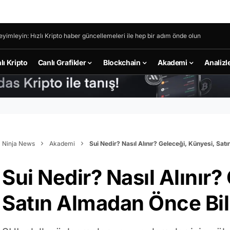
eyimleyin: Hızlı Kripto haber güncellemeleri ile hep bir adım önde olun
lı Kripto
Canlı Grafikler
Blockchain
Akademi
Analizl
Ninja News
Akademi
Sui Nedir? Nasıl Alınır? Geleceği, Künyesi, Sa
Sui Nedir? Nasıl Alınır?
Satın Almadan Önce Bi