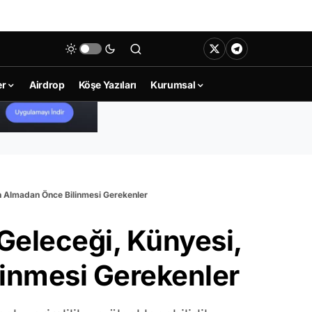
er
Airdrop
Köşe Yazıları
Kurumsal
tın Almadan Önce Bilinmesi Gerekenler
 Geleceği, Künyesi,
linmesi Gerekenler