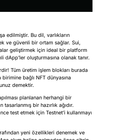
edilmiştir. Bu dil, varlıkların
k ve güvenli bir ortam sağlar. Sui,
lar geliştirmek için ideal bir platform
mli dApp’ler oluşturmasına olanak tanır​
​.
dir! Tüm üretim işlem blokları burada
ara birimine bağlı NFT dünyasına
sunuz demektir.
apılması planlanan herhangi bir
tasarlanmış bir hazırlık ağıdır.
nce test etmek için Testnet’i kullanmayı
tarafından yeni özellikleri denemek ve
r. Ana akım haline gelmeden önce sihrin