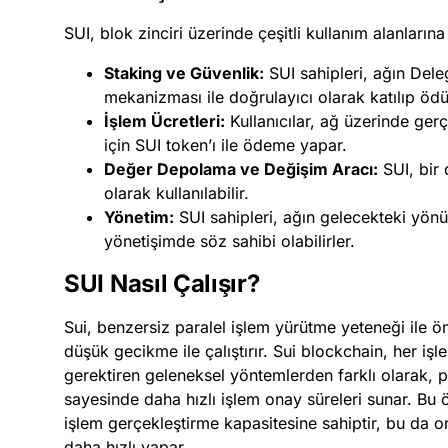
SUI, blok zinciri üzerinde çeşitli kullanım alanlarına 
Staking ve Güvenlik:
SUI sahipleri, ağın Del
mekanizması ile doğrulayıcı olarak katılıp ödül
İşlem Ücretleri:
Kullanıcılar, ağ üzerinde gerç
için SUI token’ı ile ödeme yapar.
Değer Depolama ve Değişim Aracı:
SUI, bir 
olarak kullanılabilir.
Yönetim:
SUI sahipleri, ağın gelecekteki yön
yönetişimde söz sahibi olabilirler.
SUI Nasıl Çalışır?
Sui, benzersiz paralel işlem yürütme yeteneği ile ön
düşük gecikme ile çalıştırır. Sui blockchain, her işl
gerektiren geleneksel yöntemlerden farklı olarak, 
sayesinde daha hızlı işlem onay süreleri sunar. Bu 
işlem gerçekleştirme kapasitesine sahiptir, bu da
daha hızlı yapar​
​.