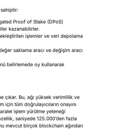
sahiptir:
egated Proof of Stake (DPoS)
ler kazanabilirler.
ekleştirilen işlemler ve veri depolama
değer saklama aracı ve değişim aracı
ünü belirlemede oy kullanarak
e çıkar. Bu, ağı yüksek verimlilik ve
em için tüm doğrulayıcıların onayını
paralel işlem yürütme yeteneği
özellik, saniyede 125.000’den fazla
 onu mevcut birçok blockchain ağından