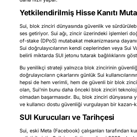
Yetkilendirilmiş Hisse Kanıtı Mut
Sui, blok zinciri dünyasında güvenlik ve sürdürülebi
ses getiriyor. Sui ağı, zincir üzerindeki işlemleri d
of-stake (DPoS) mutabakat mekanizmasına dayanır. 
Sui doğrulayıcılarının kendi ceplerinden veya Sui Vak
belirli miktarda SUI jetonu tutarak bağlılıklarını gös
Bu yenilikçi strateji yalnızca blok zincirinin güven
doğrulayıcıların çıkarlarını günlük Sui kullanıcılarını
hepsi de hem verimli, hem de güvenli bir blok zinci
olan, Sui’nin bunu daha önceki blok zinciri teknolojiler
olmadan başarmasıdır. Bu, blok zinciri dünyasına yen
ve kullanıcı dostu güvenliği vurgulayan bir kazan
SUI Kurucuları ve Tarihçesi
Sui, eski Meta (Facebook) çalışanları tarafından k