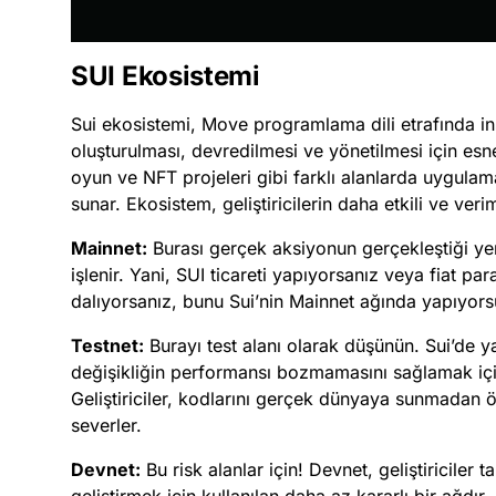
SUI Ekosistemi
Sui ekosistemi, Move programlama dili etrafında inşa 
oluşturulması, devredilmesi ve yönetilmesi için esne
oyun ve NFT projeleri gibi farklı alanlarda uygulama
sunar. Ekosistem, geliştiricilerin daha etkili ve veri
Mainnet:
Burası gerçek aksiyonun gerçekleştiği yer
işlenir. Yani, SUI ticareti yapıyorsanız veya fiat p
dalıyorsanız, bunu Sui’nin Mainnet ağında yapıyor
Testnet:
Burayı test alanı olarak düşünün. Sui’de y
değişikliğin performansı bozmamasını sağlamak için 
Geliştiriciler, kodlarını gerçek dünyaya sunmadan ö
severler.
Devnet:
Bu risk alanlar için! Devnet, geliştiriciler 
geliştirmek için kullanılan daha az kararlı bir ağdı