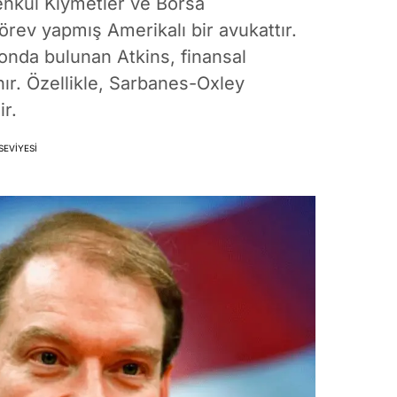
nkul Kıymetler ve Borsa
ev yapmış Amerikalı bir avukattır.
da bulunan Atkins, finansal
nır. Özellikle, Sarbanes-Oxley
ir.
SEVIYESI