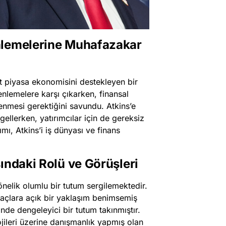
nlemelerine Muhafazakar
t piyasa ekonomisini destekleyen bir
enlemelere karşı çıkarken, finansal
lenmesi gerektiğini savundu. Atkins’e
ellerken, yatırımcılar için de gereksiz
ı, Atkins’i iş dünyası ve finans
ındaki Rolü ve Görüşleri
 yönelik olumlu bir tutum sergilemektedir.
raçlara açık bir yaklaşım benimsemiş
de dengeleyici bir tutum takınmıştır.
lojileri üzerine danışmanlık yapmış olan