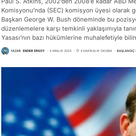
Paul S. Atkins, 2002’den 2008’e kadar ABD Me
Komisyonu’nda (SEC) komisyon üyesi olarak gör
Başkan George W. Bush döneminde bu pozisyon
düzenlemelere karşı temkinli yaklaşımıyla tanı
Yasası’nın bazı hükümlerine muhalefetiyle bilin
YAZAR:
ENDER ERSOY
4 ARALIK 2024
4 DAKIKALIK OKUMA
BAŞLANGIÇ 