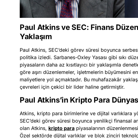
Paul Atkins ve SEC: Finans Düze
Yaklaşım
Paul Atkins, SEC’deki görev süresi boyunca serbes
politika izledi. Sarbanes-Oxley Yasası gibi sıkı düz
piyasaların daha az kısıtlayıcı bir yaklaşımla denet
göre aşırı düzenlemeler, işletmelerin büyümesini eng
maliyetlere yol açmaktadır. Bu muhafazakâr yaklaşım
çevreleri için çekici bir lider haline getirmiştir.
Paul Atkins’in Kripto Para Dünyas
Atkins, kripto para birimlerine ve dijital varlıklara
SEC’deki görev süresi boyunca yenilikçi finansal a
olan Atkins,
kripto para
piyasalarının düzenlenmesin
Özel sektörde dijital varlıklar ve blok zinciri tekno