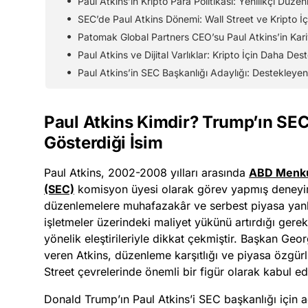
Paul Atkins’in Kripto Para Politikası: Yenilikçi Düze
SEC’de Paul Atkins Dönemi: Wall Street ve Kripto İ
Patomak Global Partners CEO’su Paul Atkins’in Kar
Paul Atkins ve Dijital Varlıklar: Kripto İçin Daha De
Paul Atkins’in SEC Başkanlığı Adaylığı: Destekleyenle
Paul Atkins Kimdir? Trump’ın SEC
Gösterdiği İsim
Paul Atkins, 2002-2008 yılları arasında
ABD Menku
(SEC)
komisyon üyesi olarak görev yapmış deneyimli
düzenlemelere muhafazakâr ve serbest piyasa yanlısı
işletmeler üzerindeki maliyet yükünü artırdığı ger
yönelik eleştirileriyle dikkat çekmiştir. Başkan 
veren Atkins, düzenleme karşıtlığı ve piyasa özgü
Street çevrelerinde önemli bir figür olarak kabul edi
Donald Trump’ın Paul Atkins’i SEC başkanlığı için 