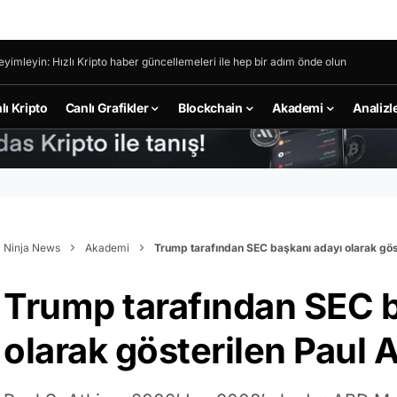
eyimleyin: Hızlı Kripto haber güncellemeleri ile hep bir adım önde olun
lı Kripto
Canlı Grafikler
Blockchain
Akademi
Analizl
Ninja News
Akademi
Trump tarafından SEC başkanı adayı olarak gös
Trump tarafından SEC b
olarak gösterilen Paul 