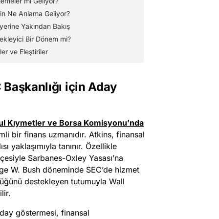
nlemeler mi Geliyor?
çin Ne Anlama Geliyor?
iyerine Yakından Bakış
stekleyici Bir Dönem mi?
r ve Eleştiriler
 Başkanlığı için Aday
l Kıymetler ve Borsa Komisyonu’nda
 bir finans uzmanıdır. Atkins, finansal
 yaklaşımıyla tanınır. Özellikle
ekçesiyle Sarbanes-Oxley Yasası’na
George W. Bush döneminde SEC’de hizmet
rlüğünü destekleyen tutumuyla Wall
lir.
aday göstermesi, finansal