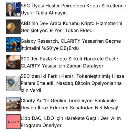
SEC Üyesi Hester Peirce'den Kripto Şirketlerine
Uyarı: Takla Atmayın
ABD’nin Dev Aracı Kurumu Kripto Hizmetlerini
Genişletiyor: 9 Yeni Token Ekledi
Galaxy Research, CLARITY Yasası’nın Geçme
İhtimalini %50’ye Düşürdü
200’den Fazla Kripto Şirketi Harekete Geçti:
CLARITY Yasası için Zaman Daralıyor
SEC'den İki Farklı Karar: Tokenleştirilmiş Hisse
Planını Erteledi, Nasdaq Bitcoin Opsiyonlarına
İzin Verdi
Clarity Act’te Gerilim Tırmanıyor: Bankacılık
Devleri İtiraz Ederken Senatodan Net Mesaj!
Lido DAO, LDO için Harekete Geçti: Geri Alım
Programı Öneriyor