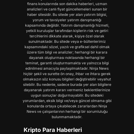
finans konularında son dakika haberleri, uzman
analizleri ve canlı fiyat güncellemeleri sunan bir
haber sitesidir. Bu sitede yer alan yatırım bilgisi,
yorum ve tavsiyeler yatırım danışmanlığı
kapsamında değildir. Yatırım danışmanlığı hizmeti,
yetkili kuruluşlar tarafından kişilerin risk ve getiri
tercihlerini dikkate alarak, kişiye özel olarak
sunulmaktadır. Bu sitede veya e-bültenlerimiz
kapsamındaki sözel, yazılı ve grafiksel dahil olmak
üzere tüm bilgi ve analizler; herhangi bir karara
dayanak oluşturması noktasında herhangi bir
teminat, garanti oluşturmamakta ve yalnızca bilgi
edinilmesi amacıyla paylaşılmaktadır. Ninja News
hiçbir şekil ve surette ön onay, ihbar ve ihtara gerek
olmaksızın söz konusu bilgileri değiştirebilir veyahut
silebilir. Bu nedenle, sadece burada yer alan bilgilere
dayanarak yatırım kararı vermeniz beklentilerinize
uygun sonuçlar doğurmayabilir. Bu sitedeki
yorumlardan, eksik bilgi ve/veya güncel olmama gibi
konularda ortaya çıkabilecek zararlardan Ninja
News ve çalışanlarının herhangi bir sorumluluğu
bulunmamaktadır.
Kripto Para Haberleri