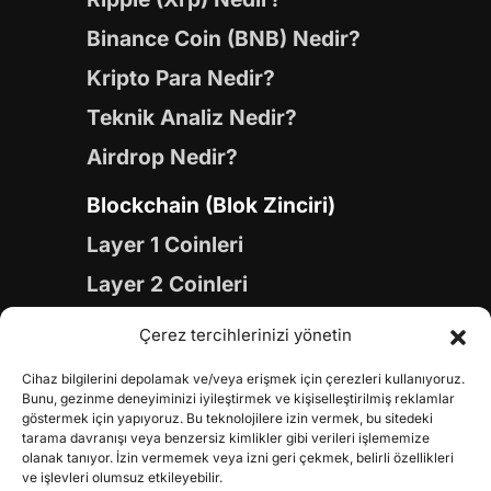
Binance Coin (BNB) Nedir?
Kripto Para Nedir?
Teknik Analiz Nedir?
Airdrop Nedir?
Blockchain (Blok Zinciri)
Layer 1 Coinleri
Layer 2 Coinleri
Yapay Zeka (AI) Coinleri
Çerez tercihlerinizi yönetin
Meme Coinleri
Cihaz bilgilerini depolamak ve/veya erişmek için çerezleri kullanıyoruz.
Gaming Coinleri
Bunu, gezinme deneyiminizi iyileştirmek ve kişiselleştirilmiş reklamlar
göstermek için yapıyoruz. Bu teknolojilere izin vermek, bu sitedeki
RWA Coinleri
tarama davranışı veya benzersiz kimlikler gibi verileri işlememize
olanak tanıyor. İzin vermemek veya izni geri çekmek, belirli özellikleri
DeFi Coinleri
ve işlevleri olumsuz etkileyebilir.