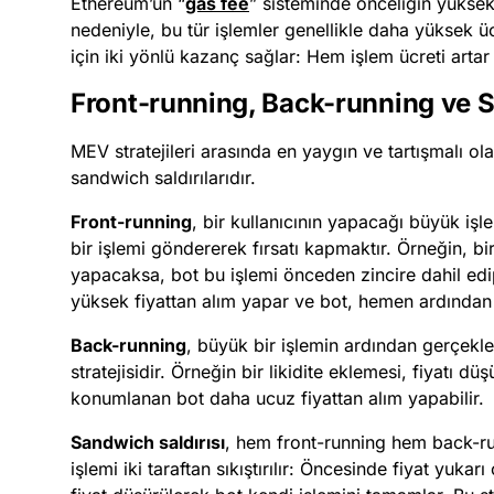
Ethereum’un “
gas fee
” sisteminde önceliğin yükse
nedeniyle, bu tür işlemler genellikle daha yüksek ücr
için iki yönlü kazanç sağlar: Hem işlem ücreti artar
Front-running, Back-running ve S
MEV stratejileri arasında en yaygın ve tartışmalı ol
sandwich saldırılarıdır.
Front-running
, bir kullanıcının yapacağı büyük iş
bir işlemi göndererek fırsatı kapmaktır. Örneğin, bir
yapacaksa, bot bu işlemi önceden zincire dahil edip 
yüksek fiyattan alım yapar ve bot, hemen ardından 
Back-running
, büyük bir işlemin ardından gerçekl
stratejisidir. Örneğin bir likidite eklemesi, fiyatı 
konumlanan bot daha ucuz fiyattan alım yapabilir.
Sandwich saldırısı
, hem front-running hem back-runn
işlemi iki taraftan sıkıştırılır: Öncesinde fiyat yukar