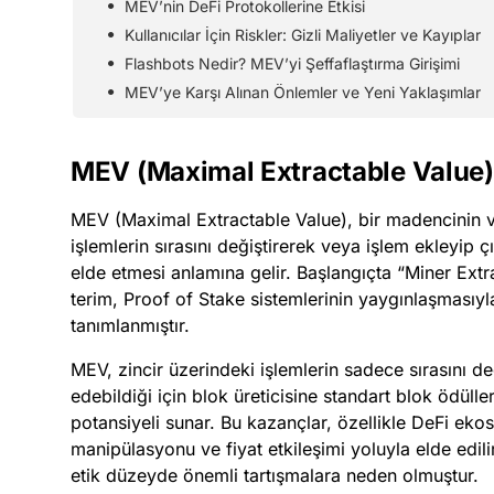
MEV’nin DeFi Protokollerine Etkisi
Kullanıcılar İçin Riskler: Gizli Maliyetler ve Kayıplar
Flashbots Nedir? MEV’yi Şeffaflaştırma Girişimi
MEV’ye Karşı Alınan Önlemler ve Yeni Yaklaşımlar
MEV (Maximal Extractable Value)
MEV (Maximal Extractable Value), bir madencinin ve
işlemlerin sırasını değiştirerek veya işlem ekley
elde etmesi anlamına gelir. Başlangıçta “Miner Extr
terim, Proof of Stake sistemlerinin yaygınlaşmasıyl
tanımlanmıştır.
MEV, zincir üzerindeki işlemlerin sadece sırasını 
edebildiği için blok üreticisine standart blok ödüll
potansiyeli sunar. Bu kazançlar, özellikle DeFi ekosi
manipülasyonu ve fiyat etkileşimi yoluyla elde edi
etik düzeyde önemli tartışmalara neden olmuştur.