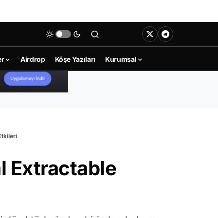
er
Airdrop
Köşe Yazıları
Kurumsal
tkileri
 Extractable