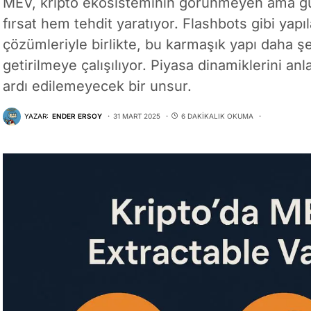
MEV, kripto ekosisteminin görünmeyen ama güç
fırsat hem tehdit yaratıyor. Flashbots gibi yap
çözümleriyle birlikte, bu karmaşık yapı daha şef
getirilmeye çalışılıyor. Piyasa dinamiklerini anl
ardı edilemeyecek bir unsur.
YAZAR:
ENDER ERSOY
31 MART 2025
6 DAKIKALIK OKUMA