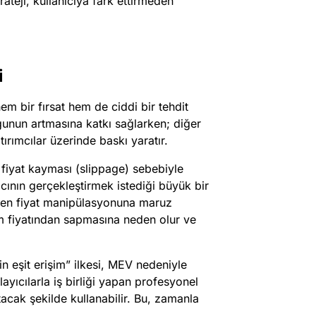
ateji, kullanıcıya fark ettirmeden
i
em bir fırsat hem de ciddi bir tehdit
uğunun artmasına katkı sağlarken; diğer
ırımcılar üzerinde baskı yaratır.
fiyat kayması (slippage) sebebiyle
ıcının gerçekleştirmek istediği büyük bir
eden fiyat manipülasyonuna maruz
lem fiyatından sapmasına neden olur ve
in eşit erişim” ilkesi, MEV nedeniyle
ayıcılarla iş birliği yapan profesyonel
atacak şekilde kullanabilir. Bu, zamanla