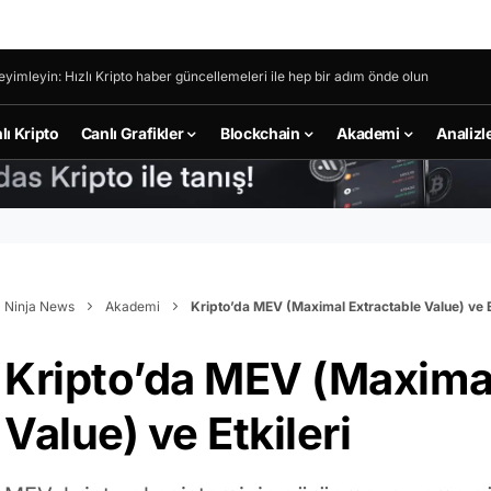
eyimleyin: Hızlı Kripto haber güncellemeleri ile hep bir adım önde olun
lı Kripto
Canlı Grafikler
Blockchain
Akademi
Analizl
Ninja News
Akademi
Kripto’da MEV (Maximal Extractable Value) ve E
Kripto’da MEV (Maximal
Value) ve Etkileri