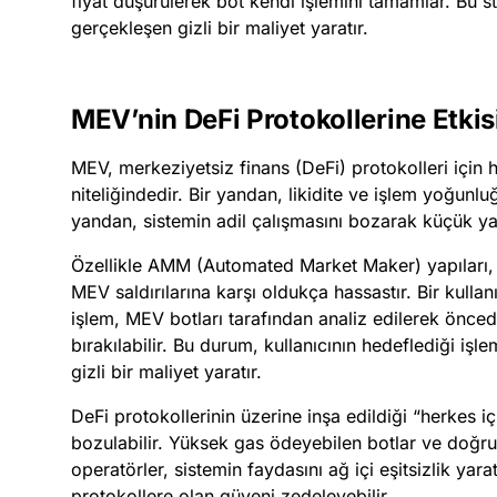
fiyat düşürülerek bot kendi işlemini tamamlar. Bu str
gerçekleşen gizli bir maliyet yaratır.
MEV’nin DeFi Protokollerine Etkis
MEV, merkeziyetsiz finans (DeFi) protokolleri için h
niteliğindedir. Bir yandan, likidite ve işlem yoğunl
yandan, sistemin adil çalışmasını bozarak küçük yat
Özellikle AMM (Automated Market Maker) yapıları, 
MEV saldırılarına karşı oldukça hassastır. Bir kullan
işlem, MEV botları tarafından analiz edilerek önc
bırakılabilir. Bu durum, kullanıcının hedeflediği iş
gizli bir maliyet yaratır.
DeFi protokollerinin üzerine inşa edildiği “herkes iç
bozulabilir. Yüksek gas ödeyebilen botlar ve doğrul
operatörler, sistemin faydasını ağ içi eşitsizlik yar
protokollere olan güveni zedeleyebilir.