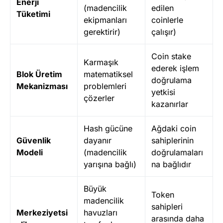
Enerji
(madencilik
edilen
Tüketimi
ekipmanları
coinlerle
gerektirir)
çalışır)
Coin stake
Karmaşık
ederek işlem
Blok Üretim
matematiksel
doğrulama
Mekanizması
problemleri
yetkisi
çözerler
kazanırlar
Hash gücüne
Ağdaki coin
Güvenlik
dayanır
sahiplerinin
Modeli
(madencilik
doğrulamaları
yarışına bağlı)
na bağlıdır
Büyük
Token
madencilik
sahipleri
Merkeziyetsi
havuzları
arasında daha