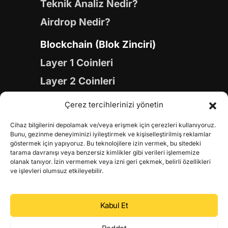
Teknik Analiz Nedir?
Airdrop Nedir?
Blockchain (Blok Zinciri)
Layer 1 Coinleri
Layer 2 Coinleri
Yapay Zeka (AI) Coinleri
Çerez tercihlerinizi yönetin
Meme Coinleri
Cihaz bilgilerini depolamak ve/veya erişmek için çerezleri kullanıyoruz.
Gaming Coinleri
Bunu, gezinme deneyiminizi iyileştirmek ve kişiselleştirilmiş reklamlar
göstermek için yapıyoruz. Bu teknolojilere izin vermek, bu sitedeki
RWA Coinleri
tarama davranışı veya benzersiz kimlikler gibi verileri işlememize
olanak tanıyor. İzin vermemek veya izni geri çekmek, belirli özellikleri
DeFi Coinleri
ve işlevleri olumsuz etkileyebilir.
DePIN Coinleri
Kabul Et
Metaverse Coinleri
Web 3.0 Coinleri