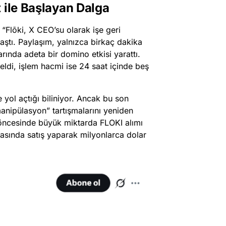
 ile Başlayan Dalga
“Flōki, X CEO’su olarak işe geri
laştı. Paylaşım, yalnızca birkaç dakika
arında adeta bir domino etkisi yarattı.
eldi, işlem hacmi ise 24 saat içinde beş
 yol açtığı biliniyor. Ancak bu son
anipülasyon” tartışmalarını yeniden
 öncesinde büyük miktarda FLOKI alımı
onrasında satış yaparak milyonlarca dolar