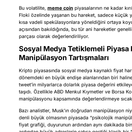
Bu volatilite,
meme coin
piyasalarının ne kadar kır
Floki özelinde yaşanan bu hareket, sadece küçük ya
kısa vadeli spekülasyonlara yöneldiğini ortaya koyd
açısından bakıldığında, bu tür ani hareketler genellik
parçası olarak değerlendiriliyor.
Sosyal Medya Tetiklemeli Piyasa 
Manipülasyon Tartışmaları
Kripto piyasasında sosyal medya kaynaklı fiyat hare
dönemdeki en büyük endişe alanlarından biri haline 
tweet’in milyarlarca dolarlık piyasa değerini etki
taşıdı. Özellikle ABD Menkul Kıymetler ve Borsa Ko
manipülasyonu kapsamında değerlendirmeye sıcak
Bazı analistler, Musk’ın doğrudan manipülasyon niye
denli büyük olmasının piyasada “psikolojik manipüla
fiyat grafiği, duyurunun ardından aynı dakikada bin
ardından büyük adreslerin satışa geçtiği klasik bi