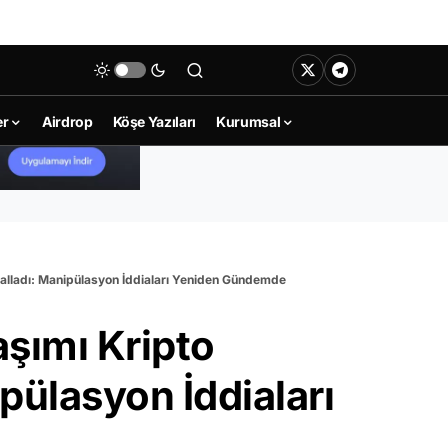
er
Airdrop
Köşe Yazıları
Kurumsal
 Salladı: Manipülasyon İddiaları Yeniden Gündemde
aşımı Kripto
ipülasyon İddiaları