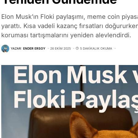
Elon Musk’ın Floki paylaşımı, meme coin piyas
yarattı. Kısa vadeli kazanç fırsatları doğururk
koruması tartışmalarını yeniden alevlendirdi.
YAZAR:
ENDER ERSOY
26 EKIM 2025
5 DAKIKALIK OKUMA