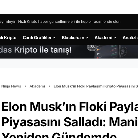
eyimleyin: Hızlı Kripto haber güncellemeleri ile hep bir adım önde olun
lı Kripto
Canlı Grafikler
Blockchain
Akademi
Analizl
Ninja News
Akademi
Elon Musk’ın Floki Paylaşımı Kripto Piyasasını
Elon Musk’ın Floki Payl
Piyasasını Salladı: Man
Yeniden Gündemde