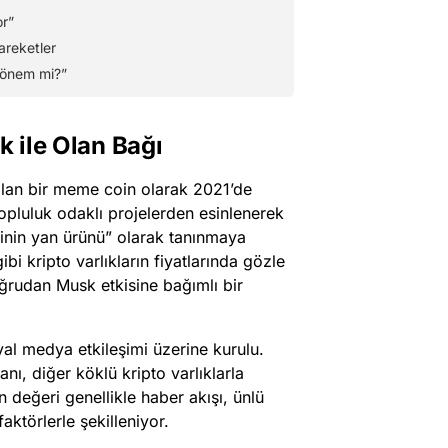
or”
areketler
Dönem mi?”
k ile Olan Bağı
alan bir meme coin olarak 2021’de
opluluk odaklı projelerden esinlenerek
minin yan ürünü” olarak tanınmaya
bi kripto varlıkların fiyatlarında gözle
ğrudan Musk etkisine bağımlı bir
yal medya etkileşimi üzerine kurulu.
nı, diğer köklü kripto varlıklarla
n değeri genellikle haber akışı, ünlü
aktörlerle şekilleniyor.