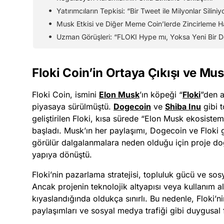
Yatırımcıların Tepkisi: “Bir Tweet ile Milyonlar Siliniy
Musk Etkisi ve Diğer Meme Coin’lerde Zincirleme H
Uzman Görüşleri: “FLOKI Hype mı, Yoksa Yeni Bir 
Floki Coin’in Ortaya Çıkışı ve Mus
Floki Coin, ismini
Elon Musk
’ın köpeği “
Floki
”den 
piyasaya sürülmüştü.
Dogecoin
ve
Shiba Inu
gibi t
geliştirilen Floki, kısa sürede “Elon Musk ekosiste
başladı. Musk’ın her paylaşımı, Dogecoin ve Floki gi
görülür dalgalanmalara neden olduğu için proje do
yapıya dönüştü.
Floki’nin pazarlama stratejisi, topluluk gücü ve sos
Ancak projenin teknolojik altyapısı veya kullanım ala
kıyaslandığında oldukça sınırlı. Bu nedenle, Floki’ni
paylaşımları ve sosyal medya trafiği gibi duygusal f