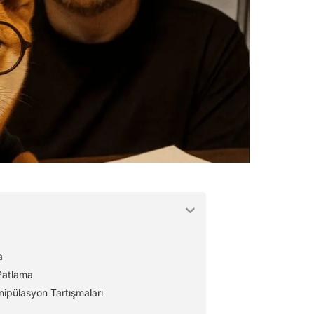
a
Patlama
ipülasyon Tartışmaları