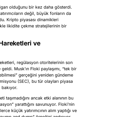
ılgan olduğunu bir kez daha gösterdi.
tırımcıların değil, büyük fonların da
u. Kripto piyasası dinamikleri
le likidite çekme stratejilerinin bir
Hareketleri ve
ketleri, regülasyon otoritelerinin son
geldi. Musk’ın Floki paylaşımı, “tek bir
leyebilmesi” gerçeğini yeniden gündeme
misyonu (SEC), bu tür olayları piyasa
 bakıyor.
ti taşımadığını ancak etki alanının bu
syon” yarattığını savunuyor. Floki’nin
lerce küçük yatırımcının alım yaptığı ve
r “pump and dump” örneğini andırıyor.