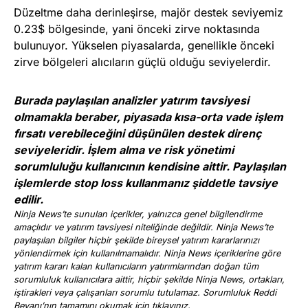
Düzeltme daha derinleşirse, majör destek seviyemiz
0.23$ bölgesinde, yani önceki zirve noktasında
bulunuyor. Yükselen piyasalarda, genellikle önceki
zirve bölgeleri alıcıların güçlü olduğu seviyelerdir.
Burada paylaşılan analizler yatırım tavsiyesi
olmamakla beraber, piyasada kısa-orta vade işlem
fırsatı verebileceğini düşünülen destek direnç
seviyeleridir. İşlem alma ve risk yönetimi
sorumluluğu kullanıcının kendisine aittir. Paylaşılan
işlemlerde stop loss kullanmanız şiddetle tavsiye
edilir.
Ninja News’te sunulan içerikler, yalnızca genel bilgilendirme
amaçlıdır ve yatırım tavsiyesi niteliğinde değildir. Ninja News’te
paylaşılan bilgiler hiçbir şekilde bireysel yatırım kararlarınızı
yönlendirmek için kullanılmamalıdır. Ninja News içeriklerine göre
yatırım kararı kalan kullanıcıların yatırımlarından doğan tüm
sorumluluk kullanıcılara aittir, hiçbir şekilde Ninja News, ortakları,
iştirakleri veya çalışanları sorumlu tutulamaz. Sorumluluk Reddi
Beyanı’nın tamamını okumak için
tıklayınız
.