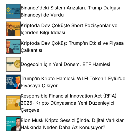
Binance'deki Sistem Arızaları. Trump Dalgası
Binanceyi de Vurdu
Kriptoda Dev Çöküşte Short Pozisyonlar ve
İçeriden Bilgi İddiası
Kriptoda Dev Çöküş: Trump’ın Etkisi ve Piyasa
Çalkantısı
Dogecoin İçin Yeni Dönem: ETF Hamlesi
Trump’ın Kripto Hamlesi: WLFI Token 1 Eylül’de
Piyasaya Çıkıyor
Responsible Financial Innovation Act (RFIA)
2025: Kripto Dünyasında Yeni Düzenleyici
Çerçeve
Elon Musk Kripto Sessizliğinde: Dijital Varlıklar
Hakkında Neden Daha Az Konuşuyor?