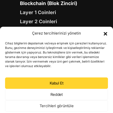
Blockchain (Blok Zinciri)
Layer 1 Coinleri
Layer 2 Coinleri
Yapay Zeka (AI) Coinleri
Çerez tercihlerinizi yönetin
Meme Coinleri
Cihaz bilgilerini depolamak ve/veya erişmek için çerezleri kullanıyoruz.
Gaming Coinleri
Bunu, gezinme deneyiminizi iyileştirmek ve kişiselleştirilmiş reklamlar
göstermek için yapıyoruz. Bu teknolojilere izin vermek, bu sitedeki
RWA Coinleri
tarama davranışı veya benzersiz kimlikler gibi verileri işlememize
olanak tanıyor. İzin vermemek veya izni geri çekmek, belirli özellikleri
DeFi Coinleri
ve işlevleri olumsuz etkileyebilir.
DePIN Coinleri
Kabul Et
Metaverse Coinleri
Web 3.0 Coinleri
Reddet
Coin Türevleri
Tercihleri görüntüle