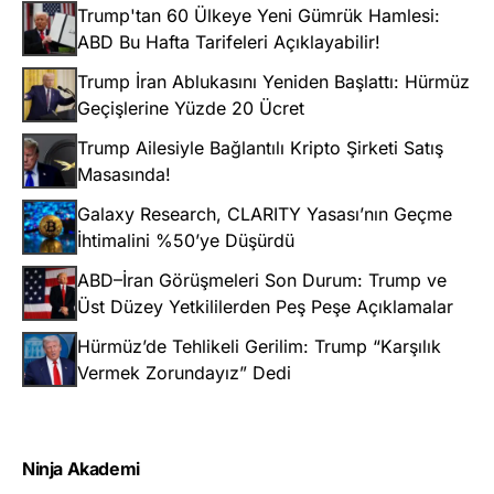
Trump'tan 60 Ülkeye Yeni Gümrük Hamlesi:
ABD Bu Hafta Tarifeleri Açıklayabilir!
Trump İran Ablukasını Yeniden Başlattı: Hürmüz
Geçişlerine Yüzde 20 Ücret
Trump Ailesiyle Bağlantılı Kripto Şirketi Satış
Masasında!
Galaxy Research, CLARITY Yasası’nın Geçme
İhtimalini %50’ye Düşürdü
ABD–İran Görüşmeleri Son Durum: Trump ve
Üst Düzey Yetkililerden Peş Peşe Açıklamalar
Hürmüz’de Tehlikeli Gerilim: Trump “Karşılık
Vermek Zorundayız” Dedi
Ninja Akademi