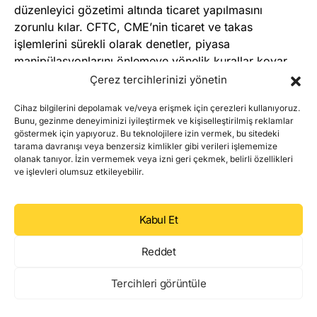
düzenleyici gözetimi altında ticaret yapılmasını
zorunlu kılar. CFTC, CME’nin ticaret ve takas
işlemlerini sürekli olarak denetler, piyasa
manipülasyonlarını önlemeye yönelik kurallar koyar
ve piyasa katılımcılarının haklarını korur.
Çerez tercihlerinizi yönetin
Piyasa Denetimi:
CFTC, CME’nin tüm işlem ve
Cihaz bilgilerini depolamak ve/veya erişmek için çerezleri kullanıyoruz.
Bunu, gezinme deneyiminizi iyileştirmek ve kişiselleştirilmiş reklamlar
raporlama süreçlerinin şeffaf ve adil bir şekilde
göstermek için yapıyoruz. Bu teknolojilere izin vermek, bu sitedeki
işlemesini sağlar. CME, günlük işlem raporlarını
tarama davranışı veya benzersiz kimlikler gibi verileri işlememize
CFTC’ye sunar ve tüm işlemler düzenli olarak
olanak tanıyor. İzin vermemek veya izni geri çekmek, belirli özellikleri
ve işlevleri olumsuz etkileyebilir.
incelenir.
Manipülasyonu Önleme:
CFTC, piyasada
manipülasyon, dolandırıcılık veya adil olmayan
Kabul Et
ticaret uygulamalarını tespit etmek ve önlemek
için CME’yi sürekli olarak izler. Bu sayede
Reddet
yatırımcıların güvenli bir ortamda işlem
yapmaları sağlanır.
Tercihleri görüntüle
Takasa Gözetim