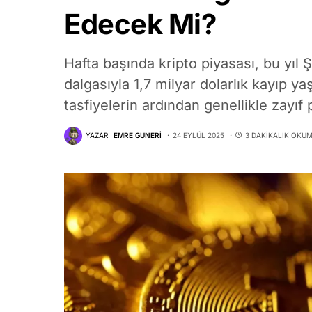
Edecek Mi?
Hafta başında kripto piyasası, bu yıl
dalgasıyla 1,7 milyar dolarlık kayıp ya
tasfiyelerin ardından genellikle zayıf
YAZAR:
EMRE GUNERI
24 EYLÜL 2025
3 DAKIKALIK OKU