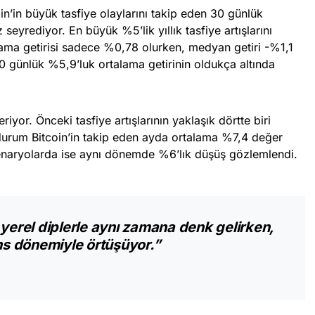
in’in büyük tasfiye olaylarını takip eden 30 günlük
seyrediyor. En büyük %5’lik yıllık tasfiye artışlarını
lama getirisi sadece %0,78 olurken, medyan getiri -%1,1
30 günlük %5,9’luk ortalama getirinin oldukça altında
iyor. Önceki tasfiye artışlarının yaklaşık dörtte biri
 durum Bitcoin’in takip eden ayda ortalama %7,4 değer
enaryolarda ise aynı dönemde %6’lık düşüş gözlemlendi.
 yerel diplerle aynı zamana denk gelirken,
s dönemiyle örtüşüyor.”