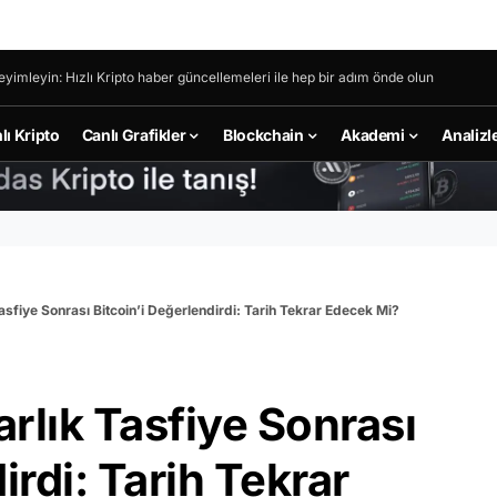
eyimleyin: Hızlı Kripto haber güncellemeleri ile hep bir adım önde olun
lı Kripto
Canlı Grafikler
Blockchain
Akademi
Analizl
Tasfiye Sonrası Bitcoin’i Değerlendirdi: Tarih Tekrar Edecek Mi?
arlık Tasfiye Sonrası
irdi: Tarih Tekrar