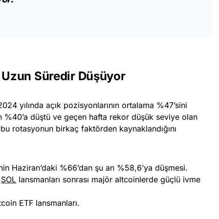
e Uzun Süredir Düşüyor
 2024 yılında açık pozisyonlarının ortalama %47’sini
n %40’a düştü ve geçen hafta rekor düşük seviye olan
 bu rotasyonun birkaç faktörden kaynaklandığını
tinin Haziran’daki %66’dan şu an %58,6’ya düşmesi.
e
SOL
lansmanları sonrası majör altcoinlerde güçlü ivme
tcoin ETF lansmanları.