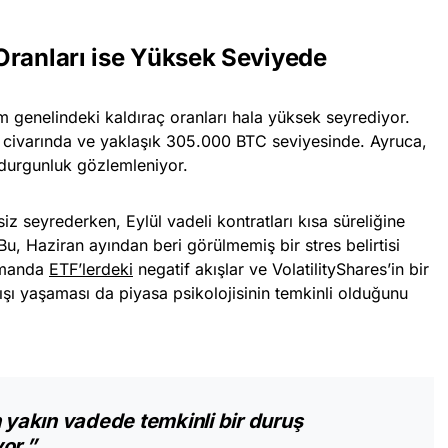
Oranları ise Yüksek Seviyede
m genelindeki kaldıraç oranları hala yüksek seyrediyor.
rve civarında ve yaklaşık 305.000 BTC seviyesinde. Ayruca,
 durgunluk gözlemleniyor.
iz seyrederken, Eylül vadeli kontratları kısa süreliğine
 Bu, Haziran ayından beri görülmemiş bir stres belirtisi
zamanda
ETF’lerdeki
negatif akışlar ve VolatilityShares’in bir
şı yaşaması da piyasa psikolojisinin temkinli olduğunu
n yakın vadede temkinli bir duruş
or.”