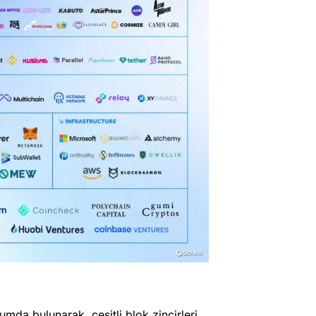
mda bulunarak, çeşitli blok zincirleri