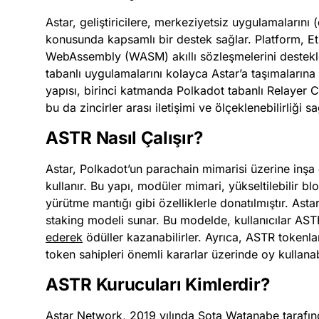
Astar, geliştiricilere, merkeziyetsiz uygulamaların
konusunda kapsamlı bir destek sağlar. Platform, 
WebAssembly (WASM) akıllı sözleşmelerini destekle
tabanlı uygulamalarını kolayca Astar’a taşımalarına o
yapısı, birinci katmanda Polkadot tabanlı Relayer C
bu da zincirler arası iletişimi ve ölçeklenebilirliği sa
ASTR Nasıl Çalışır?
Astar, Polkadot’un parachain mimarisi üzerine inşa 
kullanır. Bu yapı, modüler mimari, yükseltilebilir blok
yürütme mantığı gibi özelliklerle donatılmıştır. Ast
staking modeli sunar. Bu modelde, kullanıcılar AS
ederek
ödüller kazanabilirler. Ayrıca, ASTR tokenlar
token sahipleri önemli kararlar üzerinde oy kullanabi
ASTR Kurucuları Kimlerdir?
Astar Network, 2019 yılında Sota Watanabe tarafı