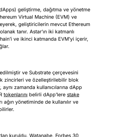
ı (dApps) geliştirme, dağıtma ve yönetme
Ethereum Virtual Machine (EVM) ve
yerek, geliştiricilerin mevcut Ethereum
lanak tanır. Astar’ın iki katmanlı
hain’i ve ikinci katmanda EVM’yi içerir,
ğlar.
edilmiştir ve Substrate çerçevesini
 zincirleri ve özelleştirilebilir blok
ar, aynı zamanda kullanıcılarına dApp
TR
tokenlarını
belirli dApp’lere
stake
ı ağın yönetiminde de kullanılır ve
lirler.
ndan kuruldu. Watanabe, Forbes 30