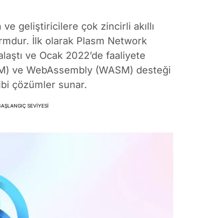
geliştiricilere çok zincirli akıllı
rmdur. İlk olarak Plasm Network
alaştı ve Ocak 2022’de faaliyete
EVM) ve WebAssembly (WASM) desteği
i çözümler sunar​​​​.
BAŞLANGIÇ SEVIYESI