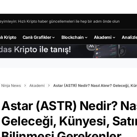
eyimleyin: Hızlı Kripto haber güncellemeleri ile hep bir adım önde olun
lı Kripto
Canlı Grafikler
Blockchain
Akademi
Analizl
Ninja News
Akademi
Astar (ASTR) Nedir? Nasıl Alınır? Geleceği, Kü
Astar (ASTR) Nedir? Nas
Geleceği, Künyesi, Sa
Bilinmesi Gerekenler