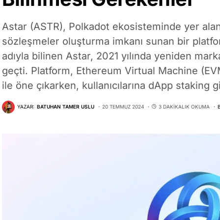
Astar (ASTR), Polkadot ekosisteminde yer alan ve 
sözleşmeler oluşturma imkanı sunan bir platfo
adıyla bilinen Astar, 2021 yılında yeniden mark
geçti. Platform, Ethereum Virtual Machine (
ile öne çıkarken, kullanıcılarına dApp staking gib
YAZAR:
BATUHAN TAMER USLU
20 TEMMUZ 2024
3 DAKIKALIK OKUMA