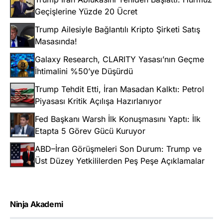
Geçişlerine Yüzde 20 Ücret
Trump Ailesiyle Bağlantılı Kripto Şirketi Satış
Masasında!
Galaxy Research, CLARITY Yasası’nın Geçme
İhtimalini %50’ye Düşürdü
Trump Tehdit Etti, İran Masadan Kalktı: Petrol
Piyasası Kritik Açılışa Hazırlanıyor
Fed Başkanı Warsh İlk Konuşmasını Yaptı: İlk
Etapta 5 Görev Gücü Kuruyor
ABD–İran Görüşmeleri Son Durum: Trump ve
Üst Düzey Yetkililerden Peş Peşe Açıklamalar
Ninja Akademi