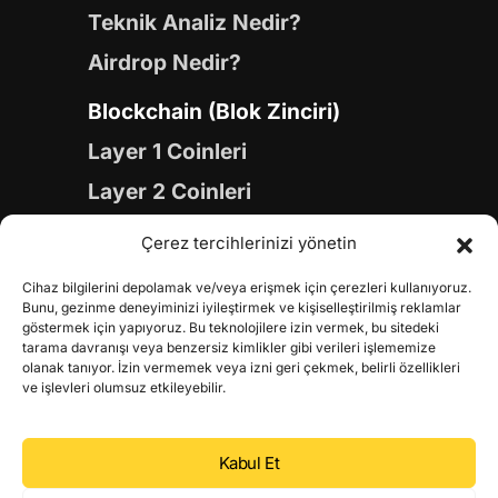
Teknik Analiz Nedir?
Airdrop Nedir?
Blockchain (Blok Zinciri)
Layer 1 Coinleri
Layer 2 Coinleri
Yapay Zeka (AI) Coinleri
Çerez tercihlerinizi yönetin
Meme Coinleri
Cihaz bilgilerini depolamak ve/veya erişmek için çerezleri kullanıyoruz.
Gaming Coinleri
Bunu, gezinme deneyiminizi iyileştirmek ve kişiselleştirilmiş reklamlar
göstermek için yapıyoruz. Bu teknolojilere izin vermek, bu sitedeki
RWA Coinleri
tarama davranışı veya benzersiz kimlikler gibi verileri işlememize
olanak tanıyor. İzin vermemek veya izni geri çekmek, belirli özellikleri
DeFi Coinleri
ve işlevleri olumsuz etkileyebilir.
DePIN Coinleri
Kabul Et
Metaverse Coinleri