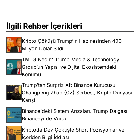
İlgili Rehber İçerikleri
Kripto Çöküşü Trump’ın Hazinesinden 400
Milyon Dolar Sildi
TMTG Nedir? Trump Media & Technology
Group’un Yapısı ve Dijital Ekosistemdeki
Konumu
Trump’tan Sürpriz Af: Binance Kurucusu
Changpeng Zhao (CZ) Serbest, Kripto Dünyası
Karıştı
Binance'deki Sistem Arızaları. Trump Dalgası
Binanceyi de Vurdu
Kriptoda Dev Çöküşte Short Pozisyonlar ve
İçeriden Bilgi İddiası