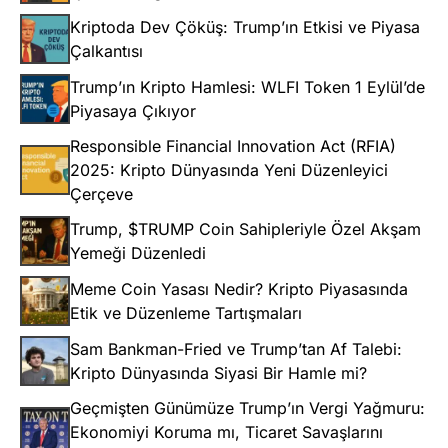
Kriptoda Dev Çöküş: Trump’ın Etkisi ve Piyasa
Çalkantısı
Trump’ın Kripto Hamlesi: WLFI Token 1 Eylül’de
Piyasaya Çıkıyor
Responsible Financial Innovation Act (RFIA)
2025: Kripto Dünyasında Yeni Düzenleyici
Çerçeve
Trump, $TRUMP Coin Sahipleriyle Özel Akşam
Yemeği Düzenledi
Meme Coin Yasası Nedir? Kripto Piyasasında
Etik ve Düzenleme Tartışmaları
Sam Bankman-Fried ve Trump’tan Af Talebi:
Kripto Dünyasında Siyasi Bir Hamle mi?
Geçmişten Günümüze Trump’ın Vergi Yağmuru:
Ekonomiyi Koruma mı, Ticaret Savaşlarını