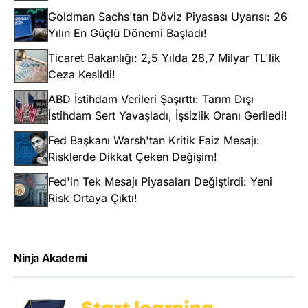
Goldman Sachs'tan Döviz Piyasası Uyarısı: 26
Yılın En Güçlü Dönemi Başladı!
Ticaret Bakanlığı: 2,5 Yılda 28,7 Milyar TL'lik
Ceza Kesildi!
ABD İstihdam Verileri Şaşırttı: Tarım Dışı
İstihdam Sert Yavaşladı, İşsizlik Oranı Geriledi!
Fed Başkanı Warsh'tan Kritik Faiz Mesajı:
Risklerde Dikkat Çeken Değişim!
Fed'in Tek Mesajı Piyasaları Değiştirdi: Yeni
Risk Ortaya Çıktı!
Ninja Akademi