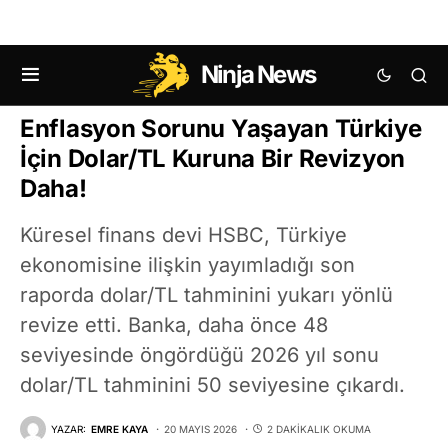
Ninja News
MAKRO EKONOMI HABERLERI
Enflasyon Sorunu Yaşayan Türkiye
İçin Dolar/TL Kuruna Bir Revizyon
Daha!
Küresel finans devi HSBC, Türkiye
ekonomisine ilişkin yayımladığı son
raporda dolar/TL tahminini yukarı yönlü
revize etti. Banka, daha önce 48
seviyesinde öngördüğü 2026 yıl sonu
dolar/TL tahminini 50 seviyesine çıkardı.
YAZAR:
EMRE KAYA
20 MAYIS 2026
2 DAKIKALIK OKUMA