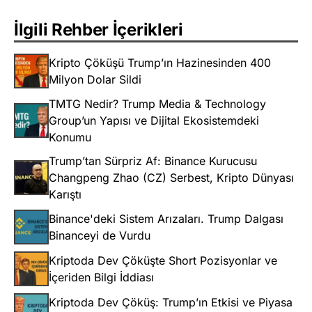
İlgili Rehber İçerikleri
Kripto Çöküşü Trump’ın Hazinesinden 400
Milyon Dolar Sildi
TMTG Nedir? Trump Media & Technology
Group’un Yapısı ve Dijital Ekosistemdeki
Konumu
Trump’tan Sürpriz Af: Binance Kurucusu
Changpeng Zhao (CZ) Serbest, Kripto Dünyası
Karıştı
Binance'deki Sistem Arızaları. Trump Dalgası
Binanceyi de Vurdu
Kriptoda Dev Çöküşte Short Pozisyonlar ve
İçeriden Bilgi İddiası
Kriptoda Dev Çöküş: Trump’ın Etkisi ve Piyasa