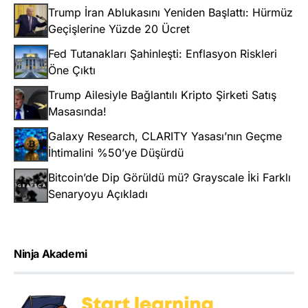
Trump İran Ablukasını Yeniden Başlattı: Hürmüz
Geçişlerine Yüzde 20 Ücret
Fed Tutanakları Şahinleşti: Enflasyon Riskleri
Öne Çıktı
Trump Ailesiyle Bağlantılı Kripto Şirketi Satış
Masasında!
Galaxy Research, CLARITY Yasası’nın Geçme
İhtimalini %50’ye Düşürdü
Bitcoin’de Dip Görüldü mü? Grayscale İki Farklı
Senaryoyu Açıkladı
Ninja Akademi