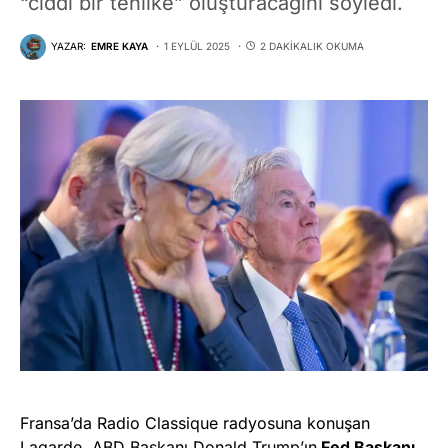
“ciddi bir tehlike” oluşturacağını söyledi.
YAZAR:
EMRE KAYA
1 EYLÜL 2025
2 DAKIKALIK OKUMA
Fransa’da Radio Classique radyosuna konuşan
Lagarde, ABD Başkanı Donald Trump’ın
Fed Başkanı