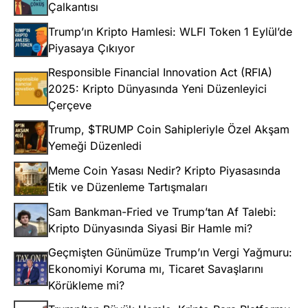
Çalkantısı
Trump’ın Kripto Hamlesi: WLFI Token 1 Eylül’de
Piyasaya Çıkıyor
Responsible Financial Innovation Act (RFIA)
2025: Kripto Dünyasında Yeni Düzenleyici
Çerçeve
Trump, $TRUMP Coin Sahipleriyle Özel Akşam
Yemeği Düzenledi
Meme Coin Yasası Nedir? Kripto Piyasasında
Etik ve Düzenleme Tartışmaları
Sam Bankman-Fried ve Trump’tan Af Talebi:
Kripto Dünyasında Siyasi Bir Hamle mi?
Geçmişten Günümüze Trump’ın Vergi Yağmuru:
Ekonomiyi Koruma mı, Ticaret Savaşlarını
Körükleme mi?