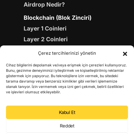
Airdrop Nedir?
Blockchain (Blok Zinciri)
Layer 1 Coinleri
Layer 2 Coinleri
Yapay Zeka (AI) Coinleri
Çerez tercihlerinizi yönetin
Meme Coinleri
Cihaz bilgilerini depolamak ve/veya erişmek için çerezleri kullanıyoruz.
Gaming Coinleri
Bunu, gezinme deneyiminizi iyileştirmek ve kişiselleştirilmiş reklamlar
göstermek için yapıyoruz. Bu teknolojilere izin vermek, bu sitedeki
RWA Coinleri
tarama davranışı veya benzersiz kimlikler gibi verileri işlememize
olanak tanıyor. İzin vermemek veya izni geri çekmek, belirli özellikleri
DeFi Coinleri
ve işlevleri olumsuz etkileyebilir.
DePIN Coinleri
Kabul Et
Metaverse Coinleri
Web 3.0 Coinleri
Reddet