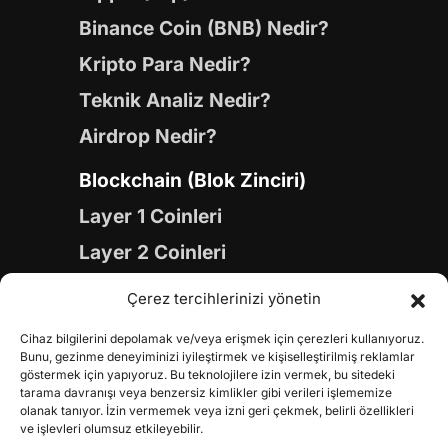
Binance Coin (BNB) Nedir?
Kripto Para Nedir?
Teknik Analiz Nedir?
Airdrop Nedir?
Blockchain (Blok Zinciri)
Layer 1 Coinleri
Layer 2 Coinleri
Yapay Zeka (AI) Coinleri
Çerez tercihlerinizi yönetin
Meme Coinleri
Cihaz bilgilerini depolamak ve/veya erişmek için çerezleri kullanıyoruz.
Gaming Coinleri
Bunu, gezinme deneyiminizi iyileştirmek ve kişiselleştirilmiş reklamlar
göstermek için yapıyoruz. Bu teknolojilere izin vermek, bu sitedeki
RWA Coinleri
tarama davranışı veya benzersiz kimlikler gibi verileri işlememize
olanak tanıyor. İzin vermemek veya izni geri çekmek, belirli özellikleri
DeFi Coinleri
ve işlevleri olumsuz etkileyebilir.