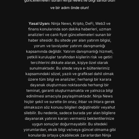
güncellemeleri sunan Ninja News ile bilgi sahibi olun
ve bir adım önde olun!
Yasal Uyarı:
Ninja News, Kripto, DeFi, Web3 ve
finans konularında son dakika haberleri, uzman
analizleri ve canlı fiyat güncellemeleri sunan bir
haber sitesidir. Bu sitede yer alan yatırım bilgisi,
yorum ve tavsiyeler yatırım danışmanlığı
kapsamında değildir. Yatırım danışmanlığı hizmeti,
yetkili kuruluşlar tarafından kişilerin risk ve getiri
tercihlerini dikkate alarak, kişiye özel olarak
sunulmaktadır. Bu sitede veya e-bültenlerimiz
kapsamındaki sözel, yazılı ve grafiksel dahil olmak
üzere tüm bilgi ve analizler; herhangi bir karara
dayanak oluşturması noktasında herhangi bir
teminat, garanti oluşturmamakta ve yalnızca bilgi
edinilmesi amacıyla paylaşılmaktadır. Ninja News
hiçbir şekil ve surette ön onay, ihbar ve ihtara gerek
olmaksızın söz konusu bilgileri değiştirebilir veyahut
silebilir. Bu nedenle, sadece burada yer alan bilgilere
dayanarak yatırım kararı vermeniz beklentilerinize
uygun sonuçlar doğurmayabilir. Bu sitedeki
yorumlardan, eksik bilgi ve/veya güncel olmama gibi
konularda ortaya çıkabilecek zararlardan Ninja