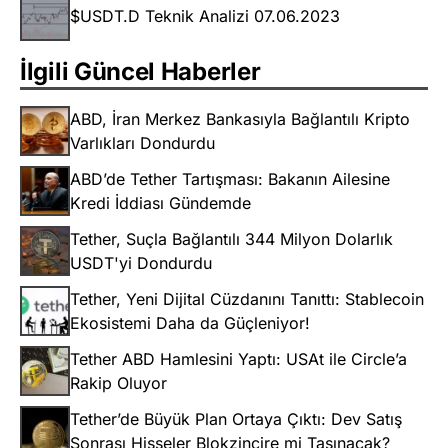
$USDT.D Teknik Analizi 07.06.2023
İlgili Güncel Haberler
ABD, İran Merkez Bankasıyla Bağlantılı Kripto
Varlıkları Dondurdu
ABD’de Tether Tartışması: Bakanın Ailesine
Kredi İddiası Gündemde
Tether, Suçla Bağlantılı 344 Milyon Dolarlık
USDT'yi Dondurdu
Tether, Yeni Dijital Cüzdanını Tanıttı: Stablecoin
Ekosistemi Daha da Güçleniyor!
Tether ABD Hamlesini Yaptı: USAt ile Circle’a
Rakip Oluyor
Tether’de Büyük Plan Ortaya Çıktı: Dev Satış
Sonrası Hisseler Blokzincire mi Taşınacak?