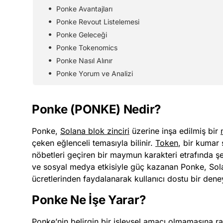
Ponke Avantajları
Ponke Revout Listelemesi
Ponke Geleceği
Ponke Tokenomics
Ponke Nasıl Alınır
Ponke Yorum ve Analizi
Ponke (PONKE) Nedir?
Ponke,
Solana blok zinciri
üzerine inşa edilmiş bir
çeken eğlenceli temasıyla bilinir.
Token
, bir kumar
nöbetleri geçiren bir maymun karakteri etrafında şek
ve sosyal medya etkisiyle güç kazanan Ponke, Sola
ücretlerinden faydalanarak kullanıcı dostu bir den
Ponke Ne İşe Yarar?
Ponke’nin belirgin bir işlevsel amacı olmamasına 