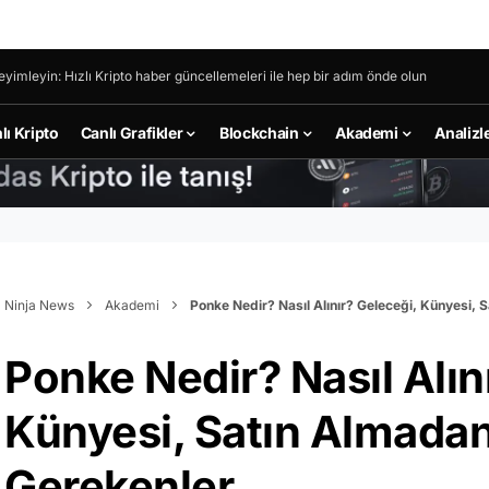
eyimleyin: Hızlı Kripto haber güncellemeleri ile hep bir adım önde olun
lı Kripto
Canlı Grafikler
Blockchain
Akademi
Analizl
Ninja News
Akademi
Ponke Nedir? Nasıl Alınır? Geleceği, Künyesi, 
Ponke Nedir? Nasıl Alın
Künyesi, Satın Almadan
Gerekenler