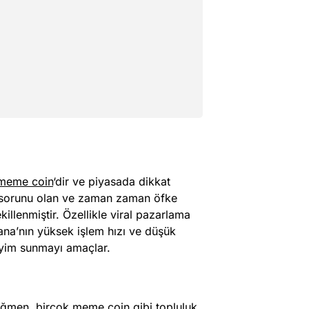
meme coin
‘dir ve piyasada dikkat
 sorunu olan ve zaman zaman öfke
illenmiştir. Özellikle viral pazarlama
na’nın yüksek işlem hızı ve düşük
eyim sunmayı amaçlar.
rağmen, birçok meme coin gibi topluluk