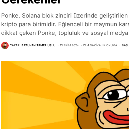
Ponke, Solana blok zinciri üzerinde geliştirilen
kripto para birimidir. Eğlenceli bir maymun kara
dikkat çeken Ponke, topluluk ve sosyal medya e
YAZAR:
BATUHAN TAMER USLU
13 EKIM 2024
4 DAKIKALIK OKUMA
BAŞL