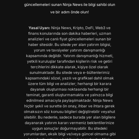
güncellemeleri sunan Ninja News ile bilgi sahibi olun
ve bir adım önde olun!
Yasal Uyarı:
Ninja News, Kripto, DeFi, Web3 ve
finans konularında son dakika haberleri, uzman
analizleri ve canlı fiyat güncellemeleri sunan bir
haber sitesidir. Bu sitede yer alan yatırım bilgisi,
yorum ve tavsiyeler yatırım danışmanlığı
kapsamında değildir. Yatırım danışmanlığı hizmeti,
yetkili kuruluşlar tarafından kişilerin risk ve getiri
tercihlerini dikkate alarak, kişiye özel olarak
sunulmaktadır. Bu sitede veya e-bültenlerimiz
kapsamındaki sözel, yazılı ve grafiksel dahil olmak
üzere tüm bilgi ve analizler; herhangi bir karara
dayanak oluşturması noktasında herhangi bir
teminat, garanti oluşturmamakta ve yalnızca bilgi
edinilmesi amacıyla paylaşılmaktadır. Ninja News
hiçbir şekil ve surette ön onay, ihbar ve ihtara gerek
olmaksızın söz konusu bilgileri değiştirebilir veyahut
silebilir. Bu nedenle, sadece burada yer alan bilgilere
dayanarak yatırım kararı vermeniz beklentilerinize
uygun sonuçlar doğurmayabilir. Bu sitedeki
yorumlardan, eksik bilgi ve/veya güncel olmama gibi