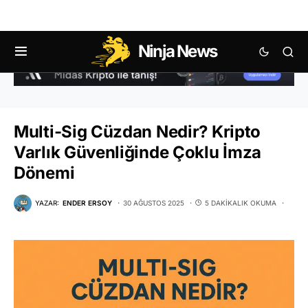
Ninja News
Multi-Sig Cüzdan Nedir? Kripto
Varlık Güvenliğinde Çoklu İmza
Dönemi
YAZAR:
ENDER ERSOY
30 AĞUSTOS 2025
5 DAKIKALIK OKUMA