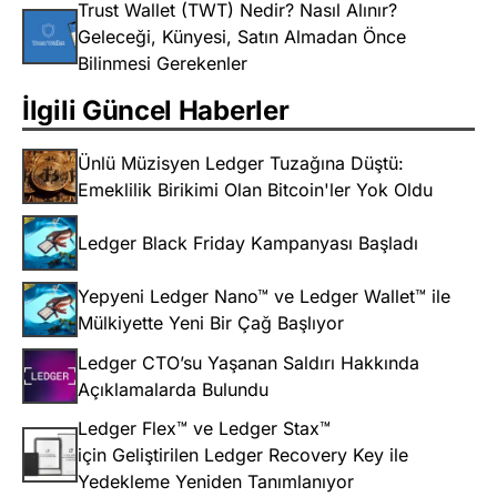
Trust Wallet (TWT) Nedir? Nasıl Alınır?
Geleceği, Künyesi, Satın Almadan Önce
Bilinmesi Gerekenler
İlgili Güncel Haberler
Ünlü Müzisyen Ledger Tuzağına Düştü:
Emeklilik Birikimi Olan Bitcoin'ler Yok Oldu
Ledger Black Friday Kampanyası Başladı
Yepyeni Ledger Nano™ ve Ledger Wallet™ ile
Mülkiyette Yeni Bir Çağ Başlıyor
Ledger CTO’su Yaşanan Saldırı Hakkında
Açıklamalarda Bulundu
Ledger Flex™ ve Ledger Stax™
için Geliştirilen Ledger Recovery Key ile
Yedekleme Yeniden Tanımlanıyor