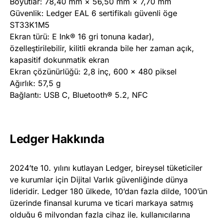
Boyutlar: 78,40 mm × 56,50 mm × 7,70 mm
Güvenlik: Ledger EAL 6 sertifikalı güvenli öge
ST33K1M5
Ekran türü: E Ink® 16 gri tonuna kadar),
özelleştirilebilir, kilitli ekranda bile her zaman açık,
kapasitif dokunmatik ekran
Ekran çözünürlüğü: 2,8 inç, 600 x 480 piksel
Ağırlık: 57,5 g
Bağlantı: USB C, Bluetooth® 5.2, NFC
Ledger Hakkında
2024’te 10. yılını kutlayan Ledger, bireysel tüketiciler
ve kurumlar için Dijital Varlık güvenliğinde dünya
lideridir. Ledger 180 ülkede, 10’dan fazla dilde, 100’ün
üzerinde finansal kuruma ve ticari markaya satmış
olduğu 6 milyondan fazla cihaz ile, kullanıcılarına