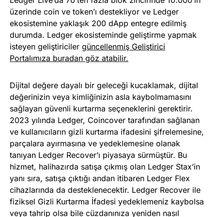
Ledger Live’da 70’ten fazla blok zincirinde 10.000’in
üzerinde coin ve token’ı destekliyor ve Ledger
ekosistemine yaklaşık 200 dApp entegre edilmiş
durumda. Ledger ekosisteminde geliştirme yapmak
isteyen geliştiriciler
güncellenmiş Geliştirici
Portalımıza buradan göz atabilir.
Dijital değere dayalı bir geleceği kucaklamak, dijital
değerinizin veya kimliğinizin asla kaybolmamasını
sağlayan güvenli kurtarma seçeneklerini gerektirir.
2023 yılında Ledger, Coincover tarafından sağlanan
ve kullanıcıların gizli kurtarma ifadesini şifrelemesine,
parçalara ayırmasına ve yedeklemesine olanak
tanıyan Ledger Recover’ı piyasaya sürmüştür. Bu
hizmet, halihazırda satışa çıkmış olan Ledger Stax’in
yanı sıra, satışa çıktığı andan itibaren Ledger Flex
cihazlarında da desteklenecektir. Ledger Recover ile
fiziksel Gizli Kurtarma İfadesi yedeklemeniz kaybolsa
veya tahrip olsa bile cüzdanınıza yeniden nasıl