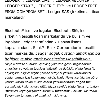
LEDGER
™
, LEDGER LIVE
™
, LEDGER RECOVER
™
,
LEDGER STAX
™
, LEDGER FLEX
™
ve LEDGER FREE
FROM COMPROMISE
™
, Ledger SAS şirketine ait ticari
markalardır
Bluetooth® ismi ve logoları Bluetooth SIG, Inc.
şirketinin tescilli ticari markalarıdır ve bu isim ve
logoların Ledger tarafından kullanımı lisans
kapsamındadır. E Ink®, E Ink Corporation’ın tescilli
ticari markasıdır.
Ledger soğuk cüzdan almak için bu
bağlantıye tıklayarak websitesine ulaşabilirsiniz.
Ninja News’te sunulan içerikler, yalnızca genel bilgilendirme
amaçlıdır ve yatırım tavsiyesi niteliğinde değildir. Ninja News’te
paylaşılan bilgiler hiçbir şekilde bireysel yatırım kararlarınızı
yönlendirmek için kullanılmamalıdır. Ninja News içeriklerine göre
yatırım kararı kalan kullanıcıların yatırımlarından doğan tüm
sorumluluk kullanıcılara aittir, hiçbir şekilde Ninja News, ortakları,
iştirakleri veya çalışanları sorumlu tutulamaz. Sorumluluk Reddi
Beyanı’nın tamamını okumak için
tıklayınız
.