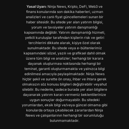
Yasal Uyarı:
Ninja News, Kripto, DeFi, Web3 ve
finans konularında son dakika haberleri, uzman
analizleri ve canlı fiyat güncellemeleri sunan bir
haber sitesidir. Bu sitede yer alan yatırım bilgisi,
yorum ve tavsiyeler yatırım danışmanlığı
kapsamında değildir. Yatırım danışmanlığı hizmeti,
yetkili kuruluşlar tarafından kişilerin risk ve getiri
tercihlerini dikkate alarak, kişiye özel olarak
sunulmaktadır. Bu sitede veya e-bültenlerimiz
kapsamındaki sözel, yazılı ve grafiksel dahil olmak
üzere tüm bilgi ve analizler; herhangi bir karara
dayanak oluşturması noktasında herhangi bir
teminat, garanti oluşturmamakta ve yalnızca bilgi
edinilmesi amacıyla paylaşılmaktadır. Ninja News
hiçbir şekil ve surette ön onay, ihbar ve ihtara gerek
olmaksızın söz konusu bilgileri değiştirebilir veyahut
silebilir. Bu nedenle, sadece burada yer alan bilgilere
dayanarak yatırım kararı vermeniz beklentilerinize
uygun sonuçlar doğurmayabilir. Bu sitedeki
yorumlardan, eksik bilgi ve/veya güncel olmama gibi
konularda ortaya çıkabilecek zararlardan Ninja
News ve çalışanlarının herhangi bir sorumluluğu
bulunmamaktadır.