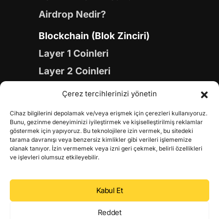
Airdrop Nedir?
Blockchain (Blok Zinciri)
Layer 1 Coinleri
Layer 2 Coinleri
Yapay Zeka (AI) Coinleri
Çerez tercihlerinizi yönetin
Meme Coinleri
Cihaz bilgilerini depolamak ve/veya erişmek için çerezleri kullanıyoruz.
Gaming Coinleri
Bunu, gezinme deneyiminizi iyileştirmek ve kişiselleştirilmiş reklamlar
göstermek için yapıyoruz. Bu teknolojilere izin vermek, bu sitedeki
RWA Coinleri
tarama davranışı veya benzersiz kimlikler gibi verileri işlememize
olanak tanıyor. İzin vermemek veya izni geri çekmek, belirli özellikleri
DeFi Coinleri
ve işlevleri olumsuz etkileyebilir.
DePIN Coinleri
Kabul Et
Metaverse Coinleri
Web 3.0 Coinleri
Reddet