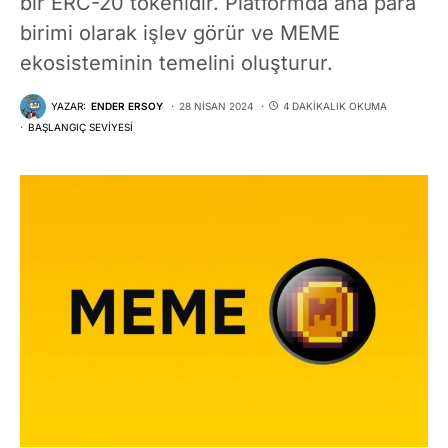
bir ERC-20 tokenidir. Platformda ana para
birimi olarak işlev görür ve MEME
ekosisteminin temelini oluşturur.
YAZAR:
ENDER ERSOY
28 NISAN 2024
4 DAKIKALIK OKUMA
BAŞLANGIÇ SEVIYESI