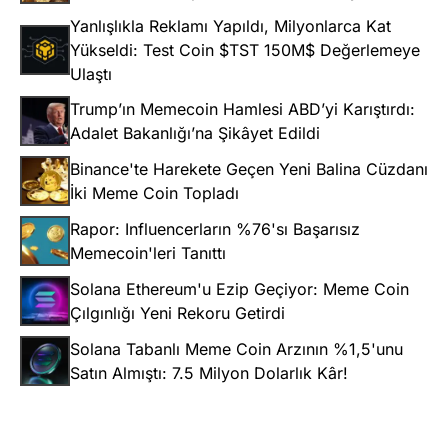
Yanlışlıkla Reklamı Yapıldı, Milyonlarca Kat
Yükseldi: Test Coin $TST 150M$ Değerlemeye
Ulaştı
Trump’ın Memecoin Hamlesi ABD’yi Karıştırdı:
Adalet Bakanlığı’na Şikâyet Edildi
Binance'te Harekete Geçen Yeni Balina Cüzdanı
İki Meme Coin Topladı
Rapor: Influencerların %76'sı Başarısız
Memecoin'leri Tanıttı
Solana Ethereum'u Ezip Geçiyor: Meme Coin
Çılgınlığı Yeni Rekoru Getirdi
Solana Tabanlı Meme Coin Arzının %1,5'unu
Satın Almıştı: 7.5 Milyon Dolarlık Kâr!