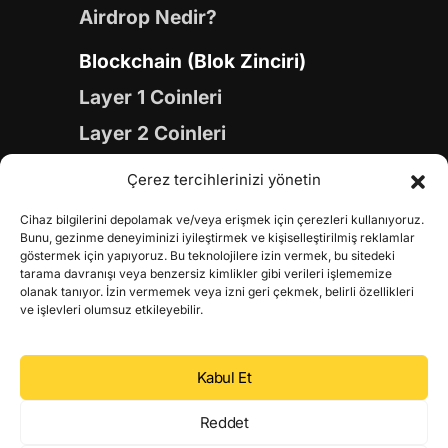
Airdrop Nedir?
Blockchain (Blok Zinciri)
Layer 1 Coinleri
Layer 2 Coinleri
Yapay Zeka (AI) Coinleri
Çerez tercihlerinizi yönetin
Meme Coinleri
Cihaz bilgilerini depolamak ve/veya erişmek için çerezleri kullanıyoruz.
Gaming Coinleri
Bunu, gezinme deneyiminizi iyileştirmek ve kişiselleştirilmiş reklamlar
göstermek için yapıyoruz. Bu teknolojilere izin vermek, bu sitedeki
RWA Coinleri
tarama davranışı veya benzersiz kimlikler gibi verileri işlememize
olanak tanıyor. İzin vermemek veya izni geri çekmek, belirli özellikleri
DeFi Coinleri
ve işlevleri olumsuz etkileyebilir.
DePIN Coinleri
Kabul Et
Metaverse Coinleri
Web 3.0 Coinleri
Reddet