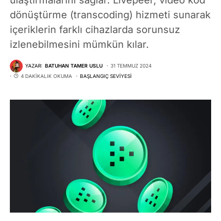
dönüştürme (transcoding) hizmeti sunarak
içeriklerin farklı cihazlarda sorunsuz
izlenebilmesini mümkün kılar.
YAZAR:
BATUHAN TAMER USLU
31 TEMMUZ 2024
4 DAKIKALIK OKUMA
BAŞLANGIÇ SEVIYESI