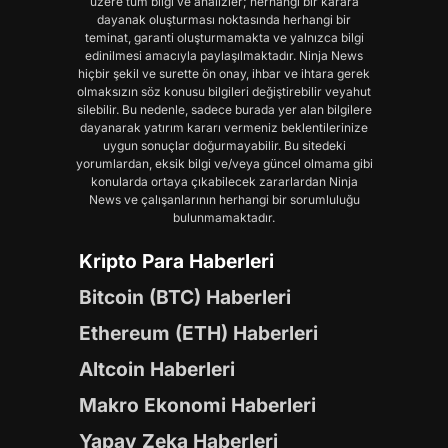
üzere tüm bilgi ve analizler; herhangi bir karara
dayanak oluşturması noktasında herhangi bir
teminat, garanti oluşturmamakta ve yalnızca bilgi
edinilmesi amacıyla paylaşılmaktadır. Ninja News
hiçbir şekil ve surette ön onay, ihbar ve ihtara gerek
olmaksızın söz konusu bilgileri değiştirebilir veyahut
silebilir. Bu nedenle, sadece burada yer alan bilgilere
dayanarak yatırım kararı vermeniz beklentilerinize
uygun sonuçlar doğurmayabilir. Bu sitedeki
yorumlardan, eksik bilgi ve/veya güncel olmama gibi
konularda ortaya çıkabilecek zararlardan Ninja
News ve çalışanlarının herhangi bir sorumluluğu
bulunmamaktadır.
Kripto Para Haberleri
Bitcoin (BTC) Haberleri
Ethereum (ETH) Haberleri
Altcoin Haberleri
Makro Ekonomi Haberleri
Yapay Zeka Haberleri