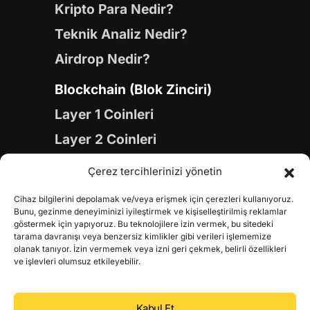
Kripto Para Nedir?
Teknik Analiz Nedir?
Airdrop Nedir?
Blockchain (Blok Zinciri)
Layer 1 Coinleri
Layer 2 Coinleri
Yapay Zeka (AI) Coinleri
Çerez tercihlerinizi yönetin
Meme Coinleri
Cihaz bilgilerini depolamak ve/veya erişmek için çerezleri kullanıyoruz.
Gaming Coinleri
Bunu, gezinme deneyiminizi iyileştirmek ve kişiselleştirilmiş reklamlar
göstermek için yapıyoruz. Bu teknolojilere izin vermek, bu sitedeki
RWA Coinleri
tarama davranışı veya benzersiz kimlikler gibi verileri işlememize
olanak tanıyor. İzin vermemek veya izni geri çekmek, belirli özellikleri
DeFi Coinleri
ve işlevleri olumsuz etkileyebilir.
DePIN Coinleri
Kabul Et