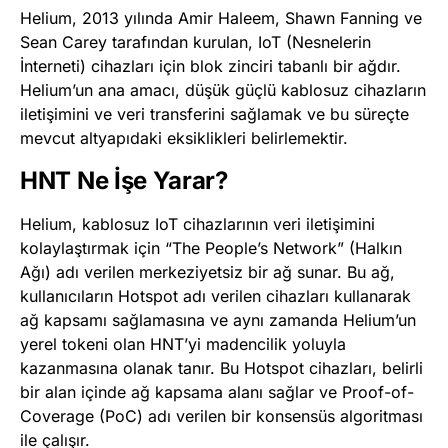
Helium, 2013 yılında Amir Haleem, Shawn Fanning ve
Sean Carey tarafından kurulan, IoT (Nesnelerin
İnterneti) cihazları için blok zinciri tabanlı bir ağdır.
Helium’un ana amacı, düşük güçlü kablosuz cihazların
iletişimini ve veri transferini sağlamak ve bu süreçte
mevcut altyapıdaki eksiklikleri belirlemektir​
​.
HNT Ne İşe Yarar?
Helium, kablosuz IoT cihazlarının veri iletişimini
kolaylaştırmak için “The People’s Network” (Halkın
Ağı) adı verilen merkeziyetsiz bir ağ sunar. Bu ağ,
kullanıcıların Hotspot adı verilen cihazları kullanarak
ağ kapsamı sağlamasına ve aynı zamanda Helium’un
yerel tokeni olan HNT’yi madencilik yoluyla
kazanmasına olanak tanır. Bu Hotspot cihazları, belirli
bir alan içinde ağ kapsama alanı sağlar ve Proof-of-
Coverage (PoC) adı verilen bir konsensüs algoritması
ile çalışır​
​.