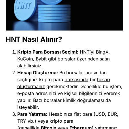
HNT Nasıl Alınır?
Kripto Para Borsası Seçimi:
HNT’yi
BingX
,
KuCoin
,
Bybit
gibi borsalar üzerinden satın
alabilirsiniz.
Hesap Oluşturma:
Bu borsalar arasından
seçtiğiniz kripto para
b
orsasında
bir
hesap
oluşturmanız
gerekmektedir. Genellikle bu işlem,
e-posta adresinizi ve kişisel bilgilerinizi vererek
yapılır. Bazı borsalar kimlik doğrulaması da
isteyebilir.
Para Yatırma:
Hesabınıza fiat para (USD, EUR,
TRY vb.) veya
kripto para
(genellikle
Bitcoin
veya
Ethereum
) yatırmanız